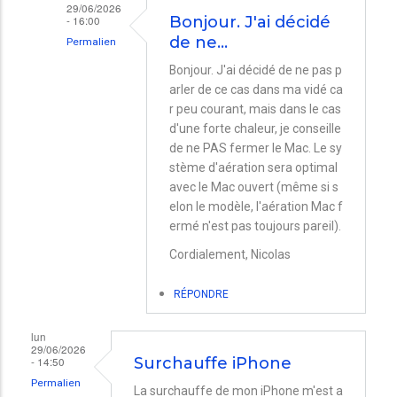
29/06/2026
- 16:00
Bonjour. J'ai décidé
de ne…
Permalien
En
Bonjour. J'ai décidé de ne pas p
arler de ce cas dans ma vidé ca
réponse
r peu courant, mais dans le cas
à
d'une forte chaleur, je conseille
MacBookPro
de ne PAS fermer le Mac. Le sy
et
stème d'aération sera optimal
avec le Mac ouvert (même si s
écran
elon le modèle, l'aération Mac f
externe
ermé n'est pas toujours pareil).
par
Cordialement, Nicolas
Vincent
COLLIN
RÉPONDRE
lun
29/06/2026
- 14:50
Surchauffe iPhone
Permalien
La surchauffe de mon iPhone m'est a