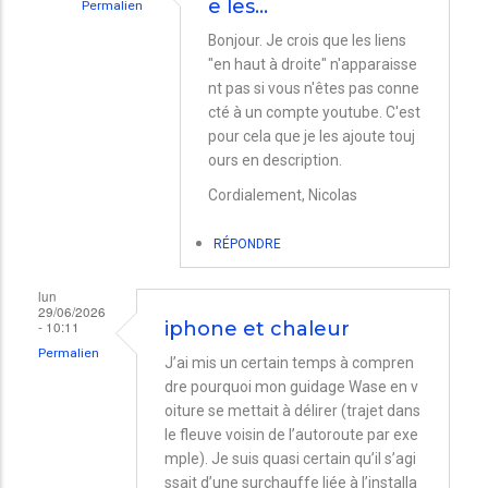
e les…
Permalien
En
Bonjour. Je crois que les liens
"en haut à droite" n'apparaisse
réponse
nt pas si vous n'êtes pas conne
à
cté à un compte youtube. C'est
Lien
pour cela que je les ajoute touj
et
ours en description.
canicule
Cordialement, Nicolas
par
RÉPONDRE
Bernd
lun
29/06/2026
- 10:11
iphone et chaleur
Permalien
J’ai mis un certain temps à compren
dre pourquoi mon guidage Wase en v
oiture se mettait à délirer (trajet dans
le fleuve voisin de l’autoroute par exe
mple). Je suis quasi certain qu’il s’agi
ssait d’une surchauffe liée à l’installa