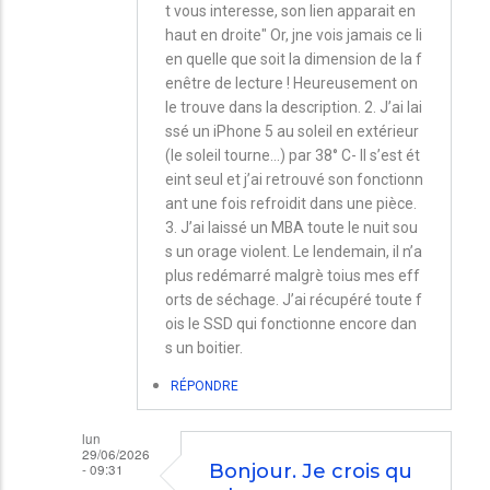
Paul
t vous interesse, son lien apparait en
haut en droite" Or, jne vois jamais ce li
en quelle que soit la dimension de la f
enêtre de lecture ! Heureusement on
le trouve dans la description. 2. J’ai lai
ssé un iPhone 5 au soleil en extérieur
(le soleil tourne...) par 38° C- Il s’est ét
eint seul et j’ai retrouvé son fonctionn
ant une fois refroidit dans une pièce.
3. J’ai laissé un MBA toute le nuit sou
s un orage violent. Le lendemain, il n’a
plus redémarré malgrè toius mes eff
orts de séchage. J’ai récupéré toute f
ois le SSD qui fonctionne encore dan
s un boitier.
RÉPONDRE
lun
29/06/2026
- 09:31
Bonjour. Je crois qu