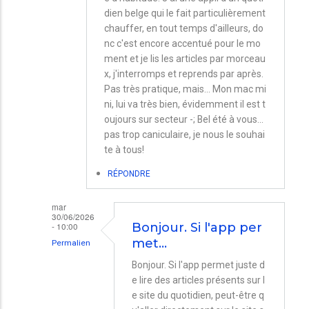
dien belge qui le fait particulièrement
chauffer, en tout temps d'ailleurs, do
nc c'est encore accentué pour le mo
ment et je lis les articles par morceau
x, j'interromps et reprends par après.
Pas très pratique, mais... Mon mac mi
ni, lui va très bien, évidemment il est t
oujours sur secteur -; Bel été à vous...
pas trop caniculaire, je nous le souhai
te à tous!
RÉPONDRE
mar
30/06/2026
- 10:00
Bonjour. Si l'app per
met…
Permalien
En
Bonjour. Si l'app permet juste d
e lire des articles présents sur l
réponse
e site du quotidien, peut-être q
à