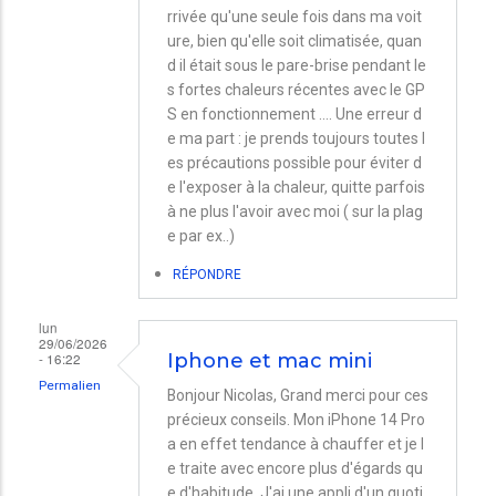
rrivée qu'une seule fois dans ma voit
ure, bien qu'elle soit climatisée, quan
d il était sous le pare-brise pendant le
s fortes chaleurs récentes avec le GP
S en fonctionnement .... Une erreur d
e ma part : je prends toujours toutes l
es précautions possible pour éviter d
e l'exposer à la chaleur, quitte parfois
à ne plus l'avoir avec moi ( sur la plag
e par ex..)
RÉPONDRE
lun
29/06/2026
- 16:22
Iphone et mac mini
Permalien
Bonjour Nicolas, Grand merci pour ces
précieux conseils. Mon iPhone 14 Pro
a en effet tendance à chauffer et je l
e traite avec encore plus d'égards qu
e d'habitude. J'ai une appli d'un quoti