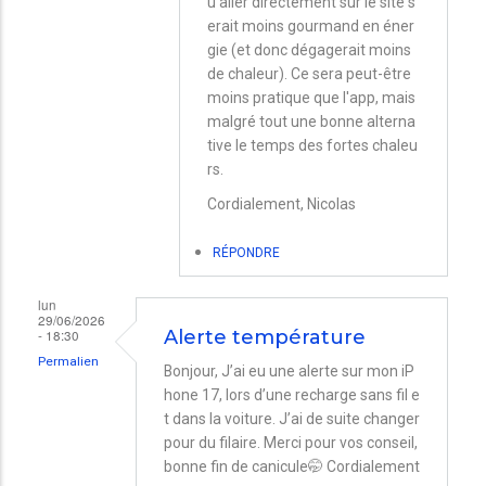
u'aller directement sur le site s
Iphone
erait moins gourmand en éner
et
gie (et donc dégagerait moins
de chaleur). Ce sera peut-être
mac
moins pratique que l'app, mais
mini
malgré tout une bonne alterna
par
tive le temps des fortes chaleu
rs.
Tessa
Cordialement, Nicolas
RÉPONDRE
lun
29/06/2026
- 18:30
Alerte température
Permalien
Bonjour, J’ai eu une alerte sur mon iP
hone 17, lors d’une recharge sans fil e
t dans la voiture. J’ai de suite changer
pour du filaire. Merci pour vos conseil,
bonne fin de canicule🤭 Cordialement