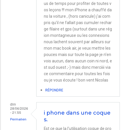
us de temps pour profiter de toutes v
os leçons !!! mon iPhone a chauffé da
ns la voiture , (hors canicule) j'ai com
pris qu'il ne fallait pas cumuler rechar
ge filaire et gps (surtout dans une rég
ion montagneuse ou les connexions
nous lachent souvent par ailleurs sur
mon mac book air, je veux mettre les
pouces mais sur toute la page je n'en
vois aucun, dans aucun coin ni nord, e
st sud ouest ;-) mais donc merciiii via
ce commentaire pour toutes les fois
ou je vous écoute ! bon vent Nicolas
RÉPONDRE
dim
28/06/2026
- 21:55
i phone dans une coque
s.
Permalien
Est ce que la l'utilisation coque de pro