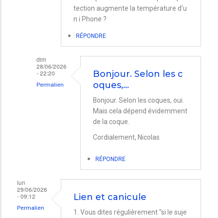
tection augmente la température d'u
n i Phone ?
RÉPONDRE
dim
28/06/2026
- 22:20
Bonjour. Selon les c
oques,…
Permalien
En
Bonjour. Selon les coques, oui.
Mais cela dépend évidemment
réponse
de la coque.
à
Cordialement, Nicolas
i
phone
RÉPONDRE
dans
une
lun
29/06/2026
coques.
- 09:12
Lien et canicule
par
Permalien
1. Vous dites régulièrement "si le suje