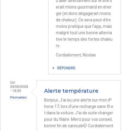
u'aller directement sur le site s
Iphone
erait moins gourmand en éner
et
gie (et donc dégagerait moins
de chaleur). Ce sera peut-être
mac
moins pratique que l'app, mais
mini
malgré tout une bonne alterna
par
tive le temps des fortes chaleu
rs.
Tessa
Cordialement, Nicolas
RÉPONDRE
lun
29/06/2026
- 18:30
Alerte température
Permalien
Bonjour, J’ai eu une alerte sur mon iP
hone 17, lors d’une recharge sans fil e
t dans la voiture. J’ai de suite changer
pour du filaire. Merci pour vos conseil,
bonne fin de canicule🤭 Cordialement