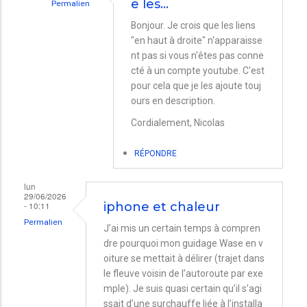
e les…
Permalien
En
Bonjour. Je crois que les liens
"en haut à droite" n'apparaisse
réponse
nt pas si vous n'êtes pas conne
à
cté à un compte youtube. C'est
Lien
pour cela que je les ajoute touj
et
ours en description.
canicule
Cordialement, Nicolas
par
RÉPONDRE
Bernd
lun
29/06/2026
- 10:11
iphone et chaleur
Permalien
J’ai mis un certain temps à compren
dre pourquoi mon guidage Wase en v
oiture se mettait à délirer (trajet dans
le fleuve voisin de l’autoroute par exe
mple). Je suis quasi certain qu’il s’agi
ssait d’une surchauffe liée à l’installa