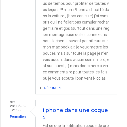
us de temps pour profiter de toutes v
os leçons !!! mon iPhone a chauffé da
ns la voiture , (hors canicule) j'ai com
pris qu'il ne fallait pas cumuler rechar
ge filaire et gps (surtout dans une rég
ion montagneuse ou les connexions
nous lachent souvent par ailleurs sur
mon mac book air, je veux mettre les
pouces mais sur toute la page je n'en
vois aucun, dans aucun coin ni nord, e
st sud ouest ;-) mais donc merciiii via
ce commentaire pour toutes les fois
ou je vous écoute ! bon vent Nicolas
RÉPONDRE
dim
28/06/2026
- 21:55
i phone dans une coque
s.
Permalien
Est ce que la l'utilisation coque de pro