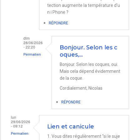
tection augmente la température d'u
n i Phone ?
RÉPONDRE
dim
28/06/2026
- 22:20
Bonjour. Selon les c
oques,…
Permalien
En
Bonjour. Selon les coques, oui.
Mais cela dépend évidemment
réponse
de la coque.
à
Cordialement, Nicolas
i
phone
RÉPONDRE
dans
une
lun
29/06/2026
coques.
- 09:12
Lien et canicule
par
Permalien
1. Vous dites régulièrement "si le suje