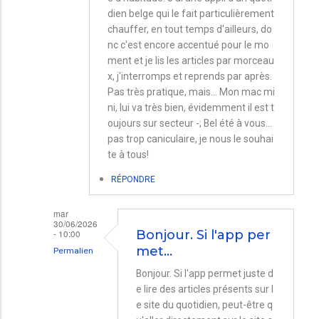
dien belge qui le fait particulièrement
chauffer, en tout temps d'ailleurs, do
nc c'est encore accentué pour le mo
ment et je lis les articles par morceau
x, j'interromps et reprends par après.
Pas très pratique, mais... Mon mac mi
ni, lui va très bien, évidemment il est t
oujours sur secteur -; Bel été à vous...
pas trop caniculaire, je nous le souhai
te à tous!
RÉPONDRE
mar
30/06/2026
- 10:00
Bonjour. Si l'app per
met…
Permalien
En
Bonjour. Si l'app permet juste d
e lire des articles présents sur l
réponse
e site du quotidien, peut-être q
à