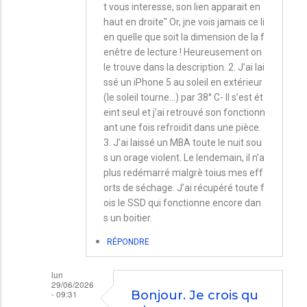
Paul
t vous interesse, son lien apparait en
haut en droite" Or, jne vois jamais ce li
en quelle que soit la dimension de la f
enêtre de lecture ! Heureusement on
le trouve dans la description. 2. J’ai lai
ssé un iPhone 5 au soleil en extérieur
(le soleil tourne...) par 38° C- Il s’est ét
eint seul et j’ai retrouvé son fonctionn
ant une fois refroidit dans une pièce.
3. J’ai laissé un MBA toute le nuit sou
s un orage violent. Le lendemain, il n’a
plus redémarré malgrè toius mes eff
orts de séchage. J’ai récupéré toute f
ois le SSD qui fonctionne encore dan
s un boitier.
RÉPONDRE
lun
29/06/2026
- 09:31
Bonjour. Je crois qu