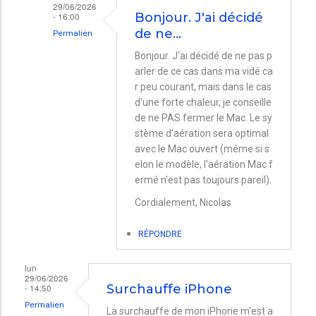
29/06/2026
- 16:00
Bonjour. J'ai décidé
de ne…
Permalien
En
Bonjour. J'ai décidé de ne pas p
arler de ce cas dans ma vidé ca
réponse
r peu courant, mais dans le cas
à
d'une forte chaleur, je conseille
MacBookPro
de ne PAS fermer le Mac. Le sy
et
stème d'aération sera optimal
avec le Mac ouvert (même si s
écran
elon le modèle, l'aération Mac f
externe
ermé n'est pas toujours pareil).
par
Cordialement, Nicolas
Vincent
COLLIN
RÉPONDRE
lun
29/06/2026
- 14:50
Surchauffe iPhone
Permalien
La surchauffe de mon iPhone m'est a