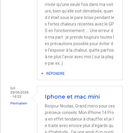
rrivée qu'une seule fois dans ma voit
ure, bien qu'elle soit climatisée, quan
d il était sous le pare-brise pendant le
s fortes chaleurs récentes avec le GP
S en fonctionnement .... Une erreur d
e ma part : je prends toujours toutes l
es précautions possible pour éviter d
e l'exposer à la chaleur, quitte parfois
à ne plus l'avoir avec moi ( sur la plag
e par ex..)
RÉPONDRE
lun
29/06/2026
- 16:22
Iphone et mac mini
Permalien
Bonjour Nicolas, Grand merci pour ces
précieux conseils. Mon iPhone 14 Pro
a en effet tendance à chauffer et je l
e traite avec encore plus d'égards qu
e d'habitude. J'ai une appli d'un quoti