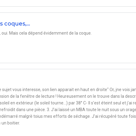
es coques,…
s, oui. Mais cela dépend évidemment de la coque.
e sujet vous interesse, son lien apparait en haut en droite" Or, jne vois j
mension de la fenêtre de lecture ! Heureusement on le trouve dans la descr
oleil en extérieur (le soleil tourne...) par 38° C- Il s’est éteint seul et j’ai r
efroidit dans une pièce. 3. J’ai laissé un MBA toute le nuit sous un orag
s redémarré malgrè toius mes efforts de séchage. J’ai récupéré toute fois
un boitier.