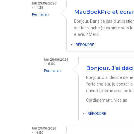
lun 29/06/2026
- 11:38
MacBookPro et écra
Permalien
Bonjour, Dans ce cas d'utilisatio
sur la tranche (charnière vers l
e avis ? Merci.
RÉPONDRE
lun 29/06/2026
- 16:00
Bonjour. J'ai déc
Permalien
Bonjour. J'ai décidé de n
En
forte chaleur, je conseil
réponse
ouvert (même si selon le 
à
Cordialement, Nicolas
MacBookPro
et
RÉPONDRE
écran
lun 29/06/2026
externe
- 14:50