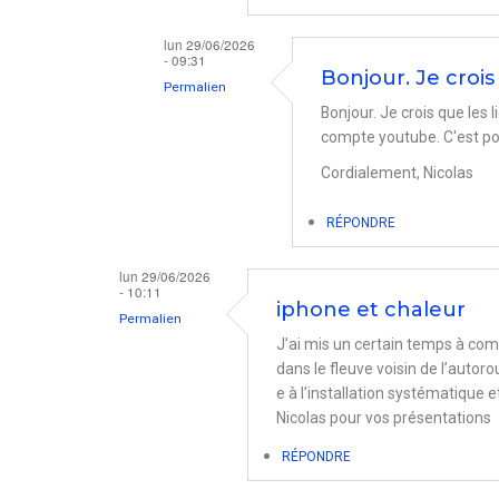
lun 29/06/2026
- 09:31
Bonjour. Je crois
Permalien
Bonjour. Je crois que les 
En
compte youtube. C'est pou
réponse
Cordialement, Nicolas
à
Lien
RÉPONDRE
et
lun 29/06/2026
canicule
- 10:11
par
iphone et chaleur
Permalien
Bernd
J’ai mis un certain temps à com
dans le fleuve voisin de l’autoro
e à l’installation systématique 
Nicolas pour vos présentations
RÉPONDRE