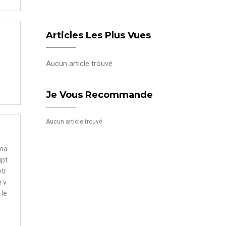
Articles Les Plus Vues
Aucun article trouvé
Je Vous Recommande
Aucun article trouvé
ama
ipt
etr
e v
 le