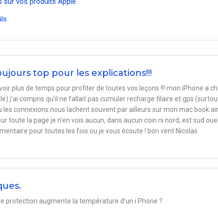
 sur vos produits Apple
ils
ujours top pour les explications!!!
voir plus de temps pour profiter de toutes vos leçons !!! mon iPhone a c
le) j'ai compris qu'il ne fallait pas cumuler recharge filaire et gps (surtou
es connexions nous lachent souvent par ailleurs sur mon mac book air,
r toute la page je n'en vois aucun, dans aucun coin ni nord, est sud oue
mmentaire pour toutes les fois ou je vous écoute ! bon vent Nicolas
ques.
e de protection augmente la température d'un i Phone ?