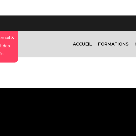
 email &
ACCUEIL
FORMATIONS
t des
fs