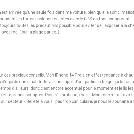
t arrivée qu'une seule fois dans ma voiture, bien qu'elle soit climatis
e pendant les fortes chaleurs récentes avec le GPS en fonctionnement ....
 toujours toutes les précautions possible pour éviter de l'exposer à la ch
r avec moi ( sur la plage par ex..)
ur ces précieux conseils. Mon iPhone 14 Pro a en effet tendance à chau
us d'égards que d'habitude. J'ai une appli d'un quotidien belge qui le fait 
temps d'ailleurs, donc c'est encore accentué pour le moment et je lis les
s et reprends par après. Pas très pratique, mais... Mon mac mini, lui va t
sur secteur -; Bel été à vous...pas trop caniculaire, je nous le souhaite à 