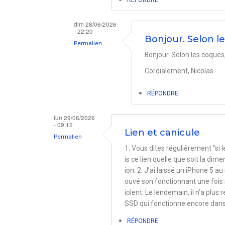
dim 28/06/2026
- 22:20
Bonjour. Selon l
Permalien
Bonjour. Selon les coque
En
Cordialement, Nicolas
réponse
à
RÉPONDRE
i
phone
lun 29/06/2026
- 09:12
dans
Lien et canicule
Permalien
une
1. Vous dites régulièrement "si l
coques.
is ce lien quelle que soit la di
ion. 2. J’ai laissé un iPhone 5 au s
par
ouvé son fonctionnant une fois r
Paul
iolent. Le lendemain, il n’a plu
SSD qui fonctionne encore dans 
RÉPONDRE