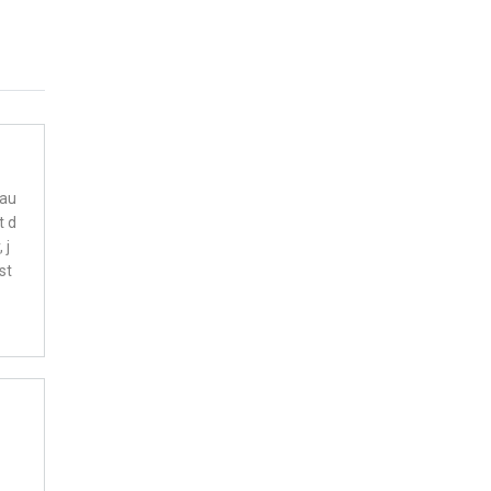
hau
t d
 j
st