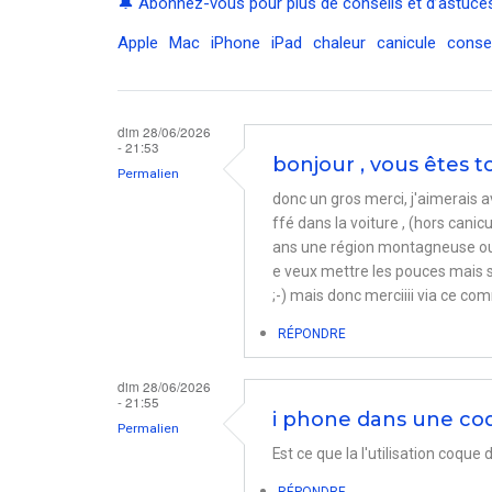
🔔 Abonnez-vous pour plus de conseils et d’astuces
Apple
Mac
iPhone
iPad
chaleur
canicule
conse
dim 28/06/2026
- 21:53
bonjour , vous êtes to
Permalien
donc un gros merci, j'aimerais a
ffé dans la voiture , (hors canicu
ans une région montagneuse ou l
e veux mettre les pouces mais su
;-) mais donc merciiii via ce co
RÉPONDRE
dim 28/06/2026
- 21:55
i phone dans une co
Permalien
Est ce que la l'utilisation coqu
RÉPONDRE