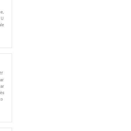
ée,
 U
ale
ff
par
 ar
rès
to