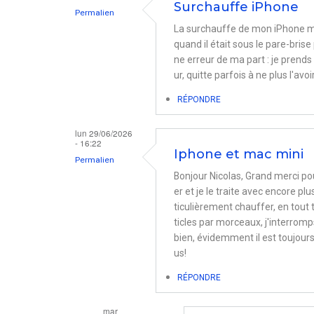
Surchauffe iPhone
par
Permalien
La surchauffe de mon iPhone m'es
Vincent
quand il était sous le pare-bris
COLLIN
ne erreur de ma part : je prends
ur, quitte parfois à ne plus l'avoi
RÉPONDRE
lun 29/06/2026
- 16:22
Iphone et mac mini
Permalien
Bonjour Nicolas, Grand merci po
er et je le traite avec encore pl
ticulièrement chauffer, en tout 
ticles par morceaux, j'interromp
bien, évidemment il est toujours 
us!
RÉPONDRE
mar