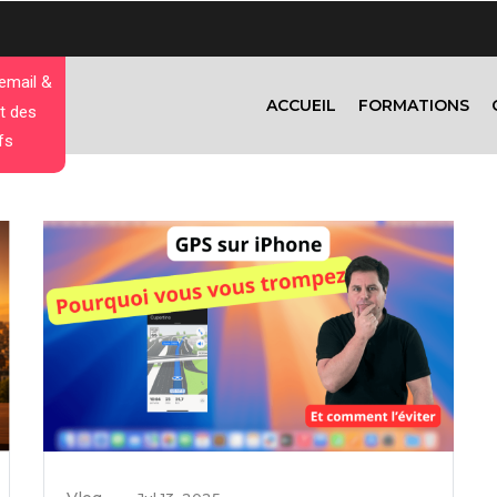
 email &
ACCUEIL
FORMATIONS
t des
fs