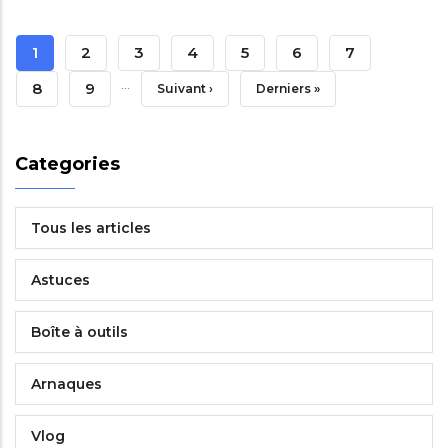
Pagination
Page
1
Page
2
Page
3
Page
4
Page
5
Page
6
Page
7
…
Courante
Page
8
Page
9
Page
Suivant ›
Dernière
Derniers »
Suivante
Page
Categories
Tous les articles
Astuces
Boîte à outils
Arnaques
Vlog