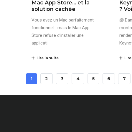
Mac App Store… et la
Keyn
solution cachée
? Voi
Vous avez un Mac parfaitement
🧰 Dan
fonctionnel… mais le Mac App
montre
Store refuse d’installer une
rende
applicati
Keyno
Lire la suite
Lire 
Pagination
Page
1
Page
2
Page
3
Page
4
Page
5
Page
6
Pag
7
Courante