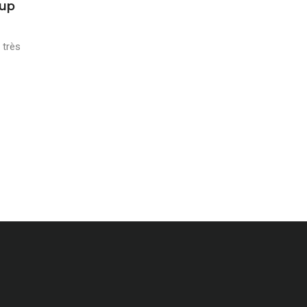
oup
 très