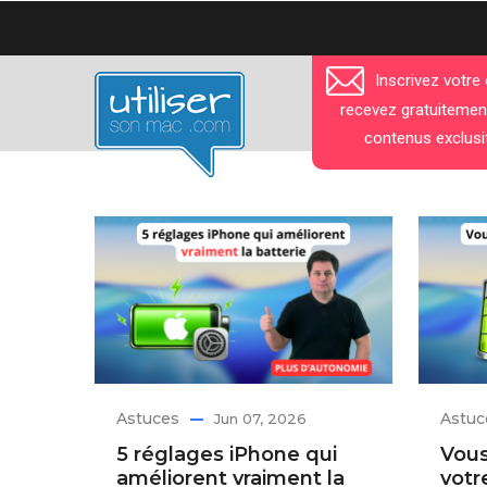
Aller
au
contenu
Inscrivez votre
principal
recevez gratuitemen
contenus exclusi
Astuces
Astuc
Jun 07, 2026
5 réglages iPhone qui
Vous
améliorent vraiment la
votr