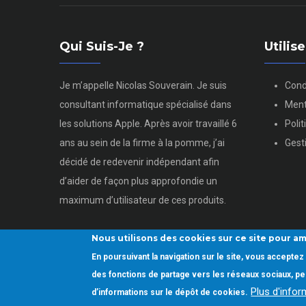
Qui Suis-Je ?
Utili
Je m’appelle Nicolas Souverain. Je suis
Cond
consultant informatique spécialisé dans
Ment
les solutions Apple. Après avoir travaillé 6
Poli
ans au sein de la firme à la pomme, j’ai
Gest
décidé de redevenir indépendant afin
d’aider de façon plus approfondie un
maximum d’utilisateur de ces produits.
Nous utilisons des cookies sur ce site pour am
En poursuivant la navigation sur le site, vous accept
Copyright © 2022.
Utiliser son mac.
Tous droits réservés
des fonctions de partage vers les réseaux sociaux, per
Plus d'info
d’informations sur le dépôt de cookies.