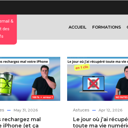
 email &
ACCUEIL
FORMATIONS
t des
fs
es
Astuces
May 31, 2026
Apr 12, 2026
 rechargez mal
Le jour où j’ai récupé
e iPhone (et ça
toute ma vie numér