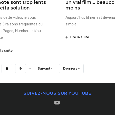
ote sont trop lents
un vrai film... beauc
ci la solution
moins
s cette vidéo, je vous
Aujourd’hui, filmer est devenu
 5 raisons fréquentes qui
simple.
nt Pages, Numbers et/ou
te
Lire la suite
la suite
…
e
Page
8
Page
9
Page
Suivant ›
Dernière
Derniers »
Suivante
Page
SUIVEZ-NOUS SUR YOUTUBE