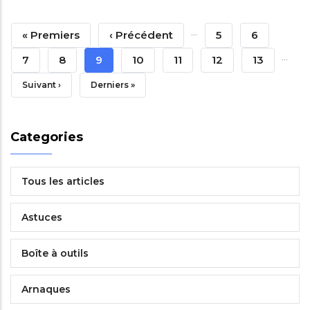
Pagination
…
Première
« Premiers
Page
‹ Précédent
Page
5
Page
6
…
Page
Précédente
Page
7
Page
8
Page
9
Page
10
Page
11
Page
12
Page
13
Courante
Page
Suivant ›
Dernière
Derniers »
Suivante
Page
Categories
Tous les articles
Astuces
Boîte à outils
Arnaques