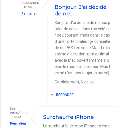
29/06/2026
- 16:00
Bonjour. J'ai décidé
de ne…
Permalien
En
Bonjour. J'ai décidé de ne pas p
arler de ce cas dans ma vidé ca
réponse
r peu courant, mais dans le cas
à
d'une forte chaleur, je conseille
MacBookPro
de ne PAS fermer le Mac. Le sy
et
stème d'aération sera optimal
avec le Mac ouvert (même si s
écran
elon le modèle, l'aération Mac f
externe
ermé n'est pas toujours pareil).
par
Cordialement, Nicolas
Vincent
COLLIN
RÉPONDRE
lun
29/06/2026
- 14:50
Surchauffe iPhone
Permalien
La surchauffe de mon iPhone m'est a