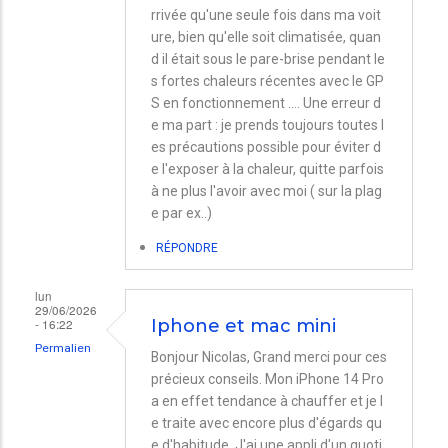
rrivée qu'une seule fois dans ma voit
ure, bien qu'elle soit climatisée, quan
d il était sous le pare-brise pendant le
s fortes chaleurs récentes avec le GP
S en fonctionnement .... Une erreur d
e ma part : je prends toujours toutes l
es précautions possible pour éviter d
e l'exposer à la chaleur, quitte parfois
à ne plus l'avoir avec moi ( sur la plag
e par ex..)
RÉPONDRE
lun
29/06/2026
- 16:22
Iphone et mac mini
Permalien
Bonjour Nicolas, Grand merci pour ces
précieux conseils. Mon iPhone 14 Pro
a en effet tendance à chauffer et je l
e traite avec encore plus d'égards qu
e d'habitude. J'ai une appli d'un quoti