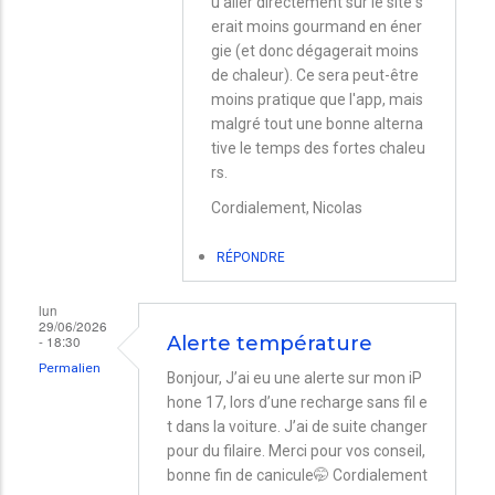
u'aller directement sur le site s
Iphone
erait moins gourmand en éner
et
gie (et donc dégagerait moins
de chaleur). Ce sera peut-être
mac
moins pratique que l'app, mais
mini
malgré tout une bonne alterna
par
tive le temps des fortes chaleu
rs.
Tessa
Cordialement, Nicolas
RÉPONDRE
lun
29/06/2026
- 18:30
Alerte température
Permalien
Bonjour, J’ai eu une alerte sur mon iP
hone 17, lors d’une recharge sans fil e
t dans la voiture. J’ai de suite changer
pour du filaire. Merci pour vos conseil,
bonne fin de canicule🤭 Cordialement