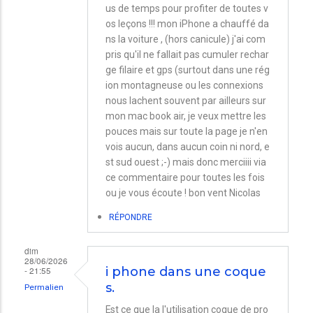
us de temps pour profiter de toutes v
os leçons !!! mon iPhone a chauffé da
ns la voiture , (hors canicule) j'ai com
pris qu'il ne fallait pas cumuler rechar
ge filaire et gps (surtout dans une rég
ion montagneuse ou les connexions
nous lachent souvent par ailleurs sur
mon mac book air, je veux mettre les
pouces mais sur toute la page je n'en
vois aucun, dans aucun coin ni nord, e
st sud ouest ;-) mais donc merciiii via
ce commentaire pour toutes les fois
ou je vous écoute ! bon vent Nicolas
RÉPONDRE
dim
28/06/2026
- 21:55
i phone dans une coque
s.
Permalien
Est ce que la l'utilisation coque de pro