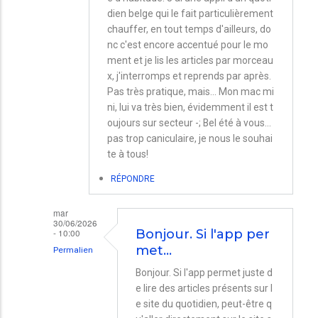
dien belge qui le fait particulièrement
chauffer, en tout temps d'ailleurs, do
nc c'est encore accentué pour le mo
ment et je lis les articles par morceau
x, j'interromps et reprends par après.
Pas très pratique, mais... Mon mac mi
ni, lui va très bien, évidemment il est t
oujours sur secteur -; Bel été à vous...
pas trop caniculaire, je nous le souhai
te à tous!
RÉPONDRE
mar
30/06/2026
- 10:00
Bonjour. Si l'app per
met…
Permalien
En
Bonjour. Si l'app permet juste d
e lire des articles présents sur l
réponse
e site du quotidien, peut-être q
à