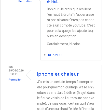
e les…
Permalien
En
Bonjour. Je crois que les liens
"en haut à droite" n'apparaisse
réponse
nt pas si vous n'êtes pas conne
à
cté à un compte youtube. C'est
Lien
pour cela que je les ajoute touj
et
ours en description.
canicule
Cordialement, Nicolas
par
RÉPONDRE
Bernd
lun
29/06/2026
- 10:11
iphone et chaleur
Permalien
J’ai mis un certain temps à compren
dre pourquoi mon guidage Wase en v
oiture se mettait à délirer (trajet dans
le fleuve voisin de l’autoroute par exe
mple). Je suis quasi certain qu’il s’agi
ssait d’une surchauffe liée à l’installa