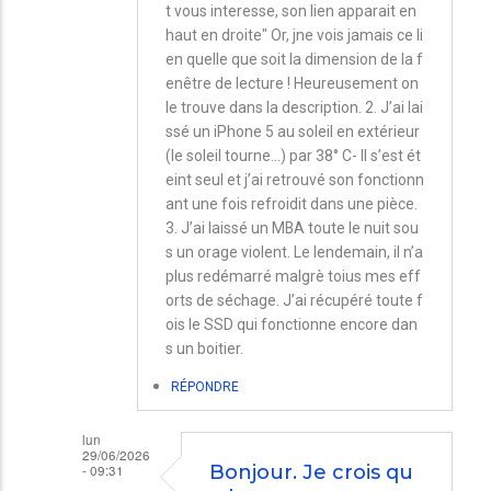
Paul
t vous interesse, son lien apparait en
haut en droite" Or, jne vois jamais ce li
en quelle que soit la dimension de la f
enêtre de lecture ! Heureusement on
le trouve dans la description. 2. J’ai lai
ssé un iPhone 5 au soleil en extérieur
(le soleil tourne...) par 38° C- Il s’est ét
eint seul et j’ai retrouvé son fonctionn
ant une fois refroidit dans une pièce.
3. J’ai laissé un MBA toute le nuit sou
s un orage violent. Le lendemain, il n’a
plus redémarré malgrè toius mes eff
orts de séchage. J’ai récupéré toute f
ois le SSD qui fonctionne encore dan
s un boitier.
RÉPONDRE
lun
29/06/2026
- 09:31
Bonjour. Je crois qu