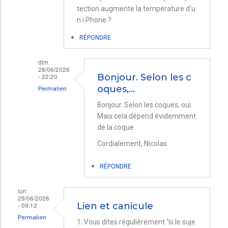
tection augmente la température d'u
n i Phone ?
RÉPONDRE
dim
28/06/2026
- 22:20
Bonjour. Selon les c
oques,…
Permalien
En
Bonjour. Selon les coques, oui.
Mais cela dépend évidemment
réponse
de la coque.
à
Cordialement, Nicolas
i
phone
RÉPONDRE
dans
une
lun
29/06/2026
coques.
- 09:12
Lien et canicule
par
Permalien
1. Vous dites régulièrement "si le suje