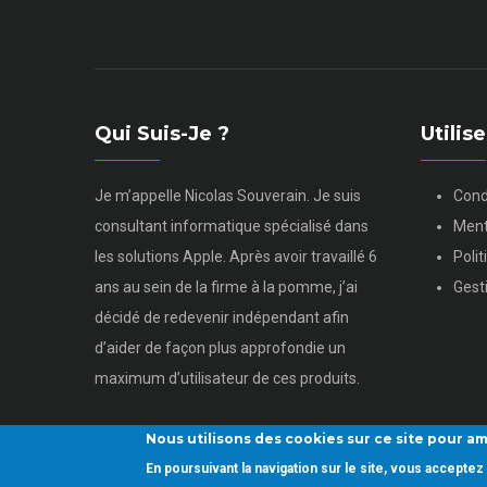
Qui Suis-Je ?
Utili
Je m’appelle Nicolas Souverain. Je suis
Cond
consultant informatique spécialisé dans
Ment
les solutions Apple. Après avoir travaillé 6
Poli
ans au sein de la firme à la pomme, j’ai
Gest
décidé de redevenir indépendant afin
d’aider de façon plus approfondie un
maximum d’utilisateur de ces produits.
Nous utilisons des cookies sur ce site pour am
En poursuivant la navigation sur le site, vous accept