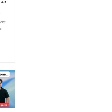
sur
s
sent
e