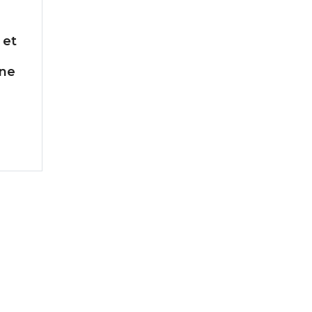
 et
one