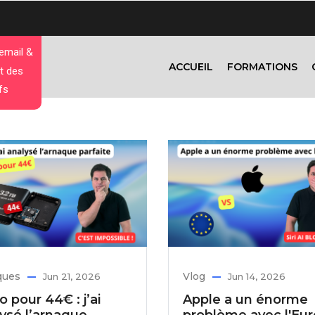
 email &
ACCUEIL
FORMATIONS
t des
fs
ques
Vlog
Jun 21, 2026
Jun 14, 2026
o pour 44€ : j’ai
Apple a un énorme
ysé l’arnaque
problème avec l'Eu