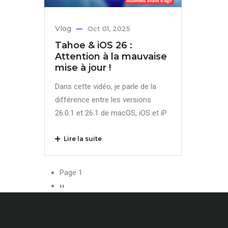
Vlog
Oct 01, 2025
Tahoe & iOS 26 :
Attention à la mauvaise
mise à jour !
Dans cette vidéo, je parle de la
différence entre les versions
26.0.1 et 26.1 de macOS, iOS et iP
Lire la suite
Pagination
Page 1
Page
››
suivante