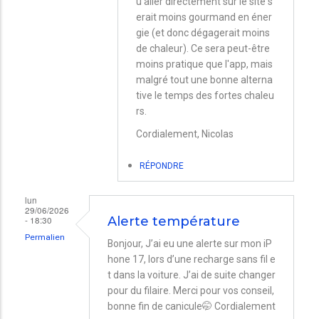
u'aller directement sur le site s
Iphone
erait moins gourmand en éner
et
gie (et donc dégagerait moins
de chaleur). Ce sera peut-être
mac
moins pratique que l'app, mais
mini
malgré tout une bonne alterna
par
tive le temps des fortes chaleu
rs.
Tessa
Cordialement, Nicolas
RÉPONDRE
lun
29/06/2026
- 18:30
Alerte température
Permalien
Bonjour, J’ai eu une alerte sur mon iP
hone 17, lors d’une recharge sans fil e
t dans la voiture. J’ai de suite changer
pour du filaire. Merci pour vos conseil,
bonne fin de canicule🤭 Cordialement