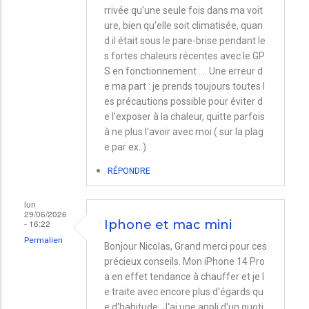
rrivée qu'une seule fois dans ma voit
ure, bien qu'elle soit climatisée, quan
d il était sous le pare-brise pendant le
s fortes chaleurs récentes avec le GP
S en fonctionnement .... Une erreur d
e ma part : je prends toujours toutes l
es précautions possible pour éviter d
e l'exposer à la chaleur, quitte parfois
à ne plus l'avoir avec moi ( sur la plag
e par ex..)
RÉPONDRE
lun
29/06/2026
- 16:22
Iphone et mac mini
Permalien
Bonjour Nicolas, Grand merci pour ces
précieux conseils. Mon iPhone 14 Pro
a en effet tendance à chauffer et je l
e traite avec encore plus d'égards qu
e d'habitude. J'ai une appli d'un quoti