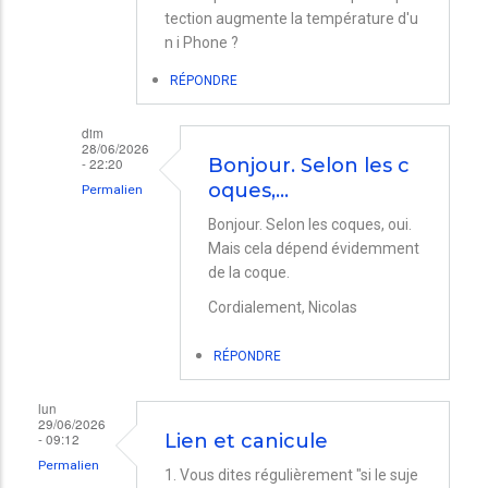
tection augmente la température d'u
n i Phone ?
RÉPONDRE
dim
28/06/2026
- 22:20
Bonjour. Selon les c
oques,…
Permalien
En
Bonjour. Selon les coques, oui.
Mais cela dépend évidemment
réponse
de la coque.
à
Cordialement, Nicolas
i
phone
RÉPONDRE
dans
une
lun
29/06/2026
coques.
- 09:12
Lien et canicule
par
Permalien
1. Vous dites régulièrement "si le suje