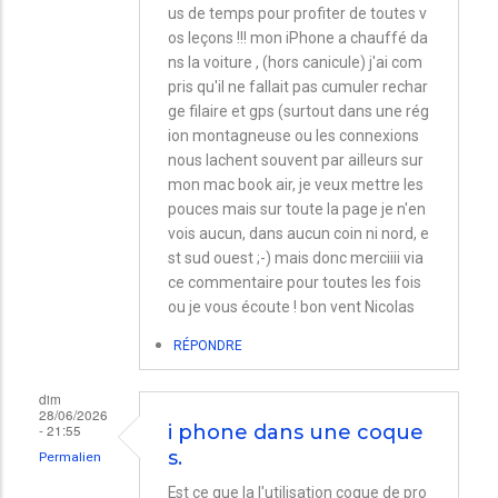
us de temps pour profiter de toutes v
os leçons !!! mon iPhone a chauffé da
ns la voiture , (hors canicule) j'ai com
pris qu'il ne fallait pas cumuler rechar
ge filaire et gps (surtout dans une rég
ion montagneuse ou les connexions
nous lachent souvent par ailleurs sur
mon mac book air, je veux mettre les
pouces mais sur toute la page je n'en
vois aucun, dans aucun coin ni nord, e
st sud ouest ;-) mais donc merciiii via
ce commentaire pour toutes les fois
ou je vous écoute ! bon vent Nicolas
RÉPONDRE
dim
28/06/2026
- 21:55
i phone dans une coque
s.
Permalien
Est ce que la l'utilisation coque de pro