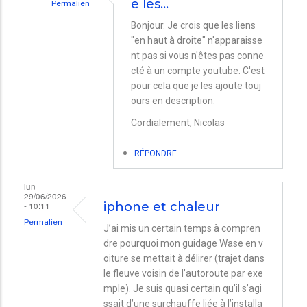
e les…
Permalien
En
Bonjour. Je crois que les liens
"en haut à droite" n'apparaisse
réponse
nt pas si vous n'êtes pas conne
à
cté à un compte youtube. C'est
Lien
pour cela que je les ajoute touj
et
ours en description.
canicule
Cordialement, Nicolas
par
RÉPONDRE
Bernd
lun
29/06/2026
- 10:11
iphone et chaleur
Permalien
J’ai mis un certain temps à compren
dre pourquoi mon guidage Wase en v
oiture se mettait à délirer (trajet dans
le fleuve voisin de l’autoroute par exe
mple). Je suis quasi certain qu’il s’agi
ssait d’une surchauffe liée à l’installa