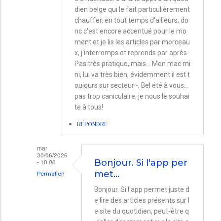
dien belge qui le fait particulièrement
chauffer, en tout temps d'ailleurs, do
nc c'est encore accentué pour le mo
ment et je lis les articles par morceau
x, j'interromps et reprends par après.
Pas très pratique, mais... Mon mac mi
ni, lui va très bien, évidemment il est t
oujours sur secteur -; Bel été à vous...
pas trop caniculaire, je nous le souhai
te à tous!
RÉPONDRE
mar
30/06/2026
- 10:00
Bonjour. Si l'app per
met…
Permalien
En
Bonjour. Si l'app permet juste d
e lire des articles présents sur l
réponse
e site du quotidien, peut-être q
à