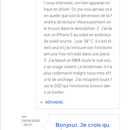
Paul
t vous interesse, son lien apparait en
haut en droite" Or, jne vois jamais ce li
en quelle que soit la dimension de la f
enêtre de lecture ! Heureusement on
le trouve dans la description. 2. J’ai lai
ssé un iPhone 5 au soleil en extérieur
(le soleil tourne...) par 38° C- Il s’est ét
eint seul et j’ai retrouvé son fonctionn
ant une fois refroidit dans une pièce.
3. J’ai laissé un MBA toute le nuit sou
s un orage violent. Le lendemain, il n’a
plus redémarré malgrè toius mes eff
orts de séchage. J’ai récupéré toute f
ois le SSD qui fonctionne encore dan
s un boitier.
RÉPONDRE
lun
29/06/2026
- 09:31
Bonjour. Je crois qu