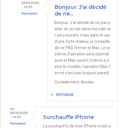
29/06/2026
- 16:00
Bonjour. J'ai décidé
de ne…
Permalien
En
Bonjour. J'ai décidé de ne pas p
arler de ce cas dans ma vidé ca
réponse
r peu courant, mais dans le cas
à
d'une forte chaleur, je conseille
MacBookPro
de ne PAS fermer le Mac. Le sy
et
stème d'aération sera optimal
avec le Mac ouvert (même si s
écran
elon le modèle, l'aération Mac f
externe
ermé n'est pas toujours pareil).
par
Cordialement, Nicolas
Vincent
COLLIN
RÉPONDRE
lun
29/06/2026
- 14:50
Surchauffe iPhone
Permalien
La surchauffe de mon iPhone m'est a