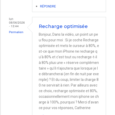
RÉPONDRE
lun
08/06/2026
- 13:44
Recharge optimisée
Permalien
Bonjour, Dans la vidéo, un point un pe
u flou pour moi : Si je coche Recharge
optimisée et mets le curseur à 80%, e
st-ce que mon iPhone ne recharge q
u’à 80% et c’est tout ou recharge-t-il
à 80% plus une « réserve complémen
taire » qu’il n’ajoutera que lorsque je l
e débrancherai (en fin de nuit par exe
mple) ? Et du coup, limiter la charge 8
0 ne servirait à rien. Par ailleurs avec
ce choix, recharge optimisée et 80%,
occasionnellement mon iphone se ch
arge à 100%, pourquoi ? Merci d’avan
ce pour vos réponses, Catherine