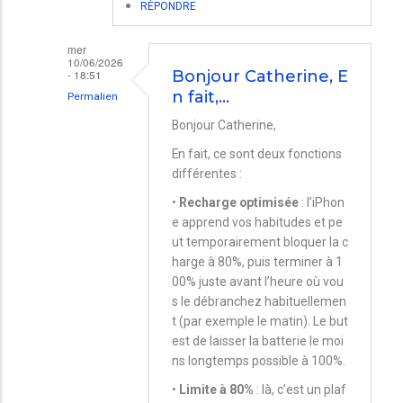
RÉPONDRE
mer
10/06/2026
- 18:51
Bonjour Catherine, E
n fait,…
Permalien
En
Bonjour Catherine,
réponse
En fait, ce sont deux fonctions
à
différentes :
Recharge
•
Recharge optimisée
: l’iPhon
e apprend vos habitudes et pe
optimisée
ut temporairement bloquer la c
par
harge à 80%, puis terminer à 1
Catherine
00% juste avant l’heure où vou
s le débranchez habituellemen
t (par exemple le matin). Le but
est de laisser la batterie le moi
ns longtemps possible à 100%.
•
Limite à 80%
: là, c’est un plaf