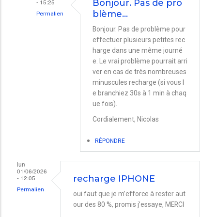
- 15:25
Bonjour. Pas de pro
blème…
Permalien
En
Bonjour. Pas de problème pour
effectuer plusieurs petites rec
réponse
harge dans une même journé
à
e. Le vrai problème pourrait arri
Charge
ver en cas de très nombreuses
batterie
minuscules recharge (si vous l
e branchiez 30s à 1 min à chaq
iPhone
ue fois).
XR
Cordialement, Nicolas
par
Roland
RÉPONDRE
lun
01/06/2026
- 12:05
recharge IPHONE
Permalien
oui faut que je m’efforce à rester aut
our des 80 %, promis j’essaye, MERCI