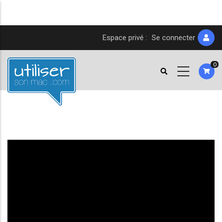
Aller
Espace privé :
Se connecter
au
contenu
0
principal