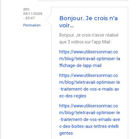
dim
09/11/2025
- 23:47
Bonjour. Je crois n'a
voir…
Permalien
En
Bonjour. Je crois n'avoir réalisé
que 3 vidéos sur l'app Mail :
réponse
à
https://www.utilisersonmac.co
m/blog/teletravail-optimiser-la
remerciements
ffichage-de-lapp-mail
par
https://www.utilisersonmac.co
denis
m/blog/teletravail-optimiser-le
Schigand
-traitement-de-vos-e-mails-av
ec-des-regles
https://www.utilisersonmac.co
m/blog/teletravail-optimiser-le
-traitement-de-vos-emails-ave
c-des-boites-aux-lettres-intelli
gentes