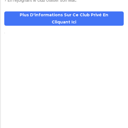
? En rejoignant le club Utiliser son Mac.
Plus D'informations Sur Ce Club Privé En
Cliquant Ici
.