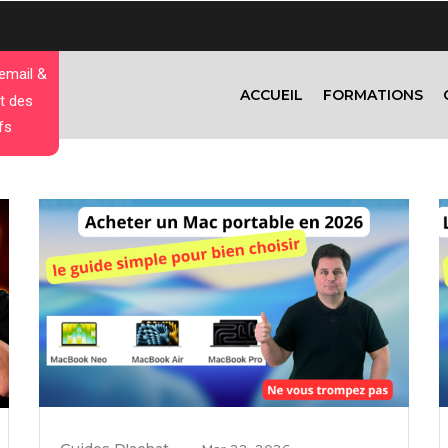
 email &
ACCUEIL
FORMATIONS
t des
fs