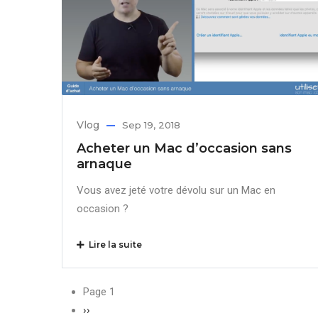
Vlog
Sep 19, 2018
Acheter un Mac d’occasion sans
arnaque
Vous avez jeté votre dévolu sur un Mac en
occasion ?
Lire la suite
Pagination
Page 1
Page
››