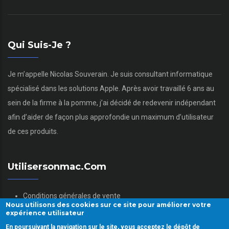
Qui Suis-Je ?
Je m’appelle Nicolas Souverain. Je suis consultant informatique
spécialisé dans les solutions Apple. Après avoir travaillé 6 ans au
sein de la firme à la pomme, j’ai décidé de redevenir indépendant
afin d’aider de façon plus approfondie un maximum d’utilisateur
de ces produits.
Utilisersonmac.com
Conditions générales de vente
Nous utilisons des cookies sur ce site pour améliorer votre
Mentions légales
expérience utilisateur
Politique des données personnelles
En poursuivant la navigation sur le site, vous acceptez le dépôt de