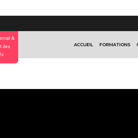
 email &
ACCUEIL
FORMATIONS
t des
fs