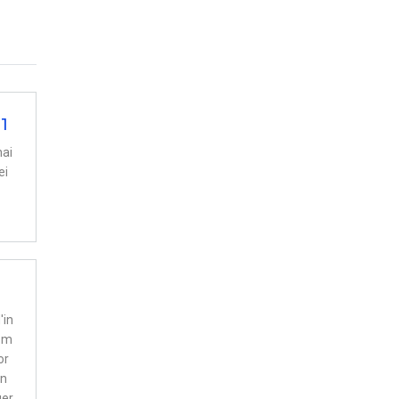
1
hai
ei
'in
r m
or
un
uer