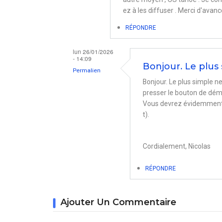
ez à les diffuser . Merci d'avan
RÉPONDRE
lun 26/01/2026
- 14:09
Bonjour. Le plus
Permalien
Bonjour. Le plus simple ne
En
presser le bouton de dé
réponse
Vous devrez évidemment sé
à
t).
installer
OS
Cordialement, Nicolas
Tahoe
sur
RÉPONDRE
un
disque
Ajouter Un Commentaire
externe