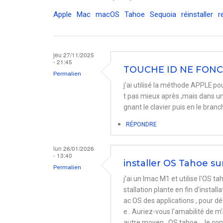
Apple
Mac
macOS
Tahoe
Sequoia
réinstaller
r
jeu 27/11/2025
- 21:45
TOUCHE ID NE FONC
Permalien
j'ai utilisé la méthode APPLE po
t pas mieux après ,mais dans un 
gnant le clavier puis en le bran
RÉPONDRE
lun 26/01/2026
- 13:40
installer OS Tahoe s
Permalien
j'ai un Imac M1 et utilise l'OS ta
stallation plante en fin d'install
ac OS des applications , pour dég
e . Auriez-vous l'amabilité de m'
autre moyen , OS tahoe . Je con