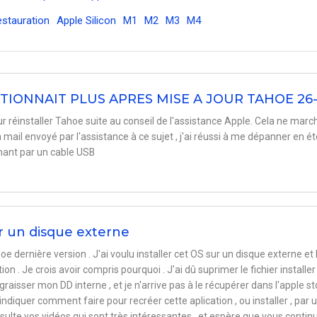
estauration
Apple Silicon
M1
M2
M3
M4
TIONNAIT PLUS APRES MISE A JOUR TAHOE 26-
ur réinstaller Tahoe suite au conseil de l'assistance Apple. Cela ne marc
mail envoyé par l'assistance à ce sujet , j'ai réussi à me dépanner en ét
chant par un cable USB
ur un disque externe
hoe dernière version . J'ai voulu installer cet OS sur un disque externe et l
ation . Je crois avoir compris pourquoi . J'ai dû suprimer le fichier installe
raisser mon DD interne , et je n'arrive pas à le récupérer dans l'apple st
indiquer comment faire pour recréer cette aplication , ou installer , par 
sulte vos vidéos qui sont très intéressantes , et espère que vous contin