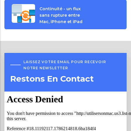
Continuité - un flux
sans rupture entre
Mac, iPhone et iPad
LAISSEZ VOTRE EMAIL POUR RECEVOIR
NOTRE NEWSLETTER
Restons En Contact