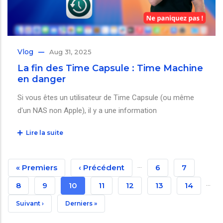
Vlog
Aug 31, 2025
La fin des Time Capsule : Time Machine
en danger
Si vous êtes un utilisateur de Time Capsule (ou même
d'un NAS non Apple), il y a une information
Lire la suite
Pagination
…
Première
« Premiers
Page
‹ Précédent
Page
6
Page
7
…
Page
Précédente
Page
8
Page
9
Page
10
Page
11
Page
12
Page
13
Page
14
Courante
Page
Suivant ›
Dernière
Derniers »
Suivante
Page