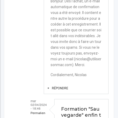
En
Bonjour. Dès l'achat, un e-mail
automatique de confirmation
réponse
vous a été envoyé. Il contient e
à
ntre autre la procédure pour a
Ou
ccéder à cet enregistrement. Il
trouver
est possible que ce courrier soi
t allé dans vos indésirables. Je
la
vous invite donc à faire un tour
formation
dans vos spams. Si vous ne le
"Sauvegarde"
voyez toujours pas, envoyez-
moi un e-mail (nicolas@utiliser
une
sonmac.com). Merci.
fois
celle-
Cordialement, Nicolas
ci
RÉPONDRE
achetée
?
mar
par
02/04/2024
- 18:46
Formation "Sau
Frederic
Permalien
vegarde" enfin t