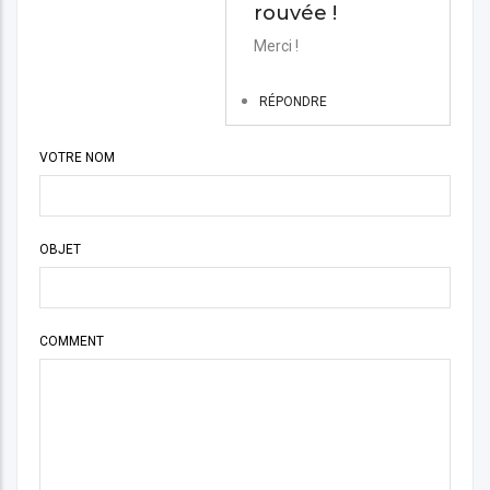
rouvée !
En
Merci !
réponse
à
RÉPONDRE
Bonjour.
Dès
VOTRE NOM
l'achat,
un
e…
OBJET
par
Nicolas
COMMENT