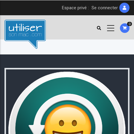
Aller
Espace privé :
Se connecter
au
contenu
0
principal