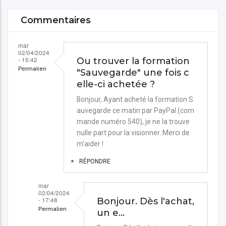
Commentaires
mar
02/04/2024
- 15:42
Ou trouver la formation
Permalien
"Sauvegarde" une fois c
elle-ci achetée ?
Bonjour, Ayant acheté la formation S
auvegarde ce matin par PayPal (com
mande numéro 540), je ne la trouve
nulle part pour la visionner. Merci de
m'aider !
RÉPONDRE
mar
02/04/2024
- 17:48
Bonjour. Dès l'achat,
Permalien
un e…