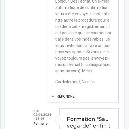
En
Bonjour. Dès l'achat, un e-mail
automatique de confirmation
réponse
vous a été envoyé. Il contient e
à
ntre autre la procédure pour a
Ou
ccéder à cet enregistrement. Il
trouver
est possible que ce courrier soi
t allé dans vos indésirables. Je
la
vous invite donc à faire un tour
formation
dans vos spams. Si vous ne le
"Sauvegarde"
voyez toujours pas, envoyez-
moi un e-mail (nicolas@utiliser
une
sonmac.com). Merci.
fois
celle-
Cordialement, Nicolas
ci
RÉPONDRE
achetée
?
mar
par
02/04/2024
- 18:46
Formation "Sau
Frederic
Permalien
vegarde" enfin t