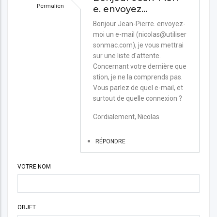
Permalien
e. envoyez…
En
Bonjour Jean-Pierre. envoyez-
moi un e-mail (nicolas@utiliser
réponse
sonmac.com), je vous mettrai
à
sur une liste d'attente.
Flux
Concernant votre dernière que
sans
stion, je ne la comprends pas.
Vous parlez de quel e-mail, et
rupture
surtout de quelle connexion ?
par
Cordialement, Nicolas
Cerez
RÉPONDRE
VOTRE NOM
OBJET