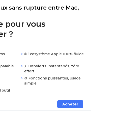
flux sans rupture entre Mac,
je pour vous
r ?
vos
🌐 Écosystème Apple 100% fluide
mparable
⚡ Transferts instantanés, zéro
effort
⚙️ Fonctions puissantes, usage
simple
l outil
Acheter