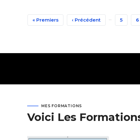
Pagination
…
Première
« Premiers
Page
‹ Précédent
Page
5
P
6
Page
Précédente
MES FORMATIONS
Voici Les Formation