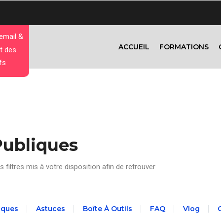
 email &
ACCUEIL
FORMATIONS
t des
fs
Publiques
s filtres mis à votre disposition afin de retrouver
aques
Astuces
Boîte À Outils
FAQ
Vlog