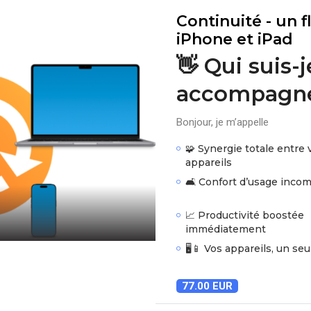
Continuité - un 
iPhone et iPad
👋 Qui suis-
accompagne
Bonjour, je m’appelle
🧩 Synergie totale entre 
appareils
🛋️ Confort d’usage inco
📈 Productivité boostée
immédiatement
🖥️📱 Vos appareils, un seu
77.00 EUR