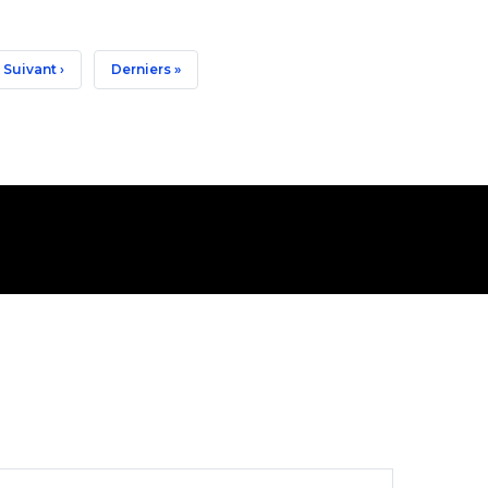
Page
Suivant ›
Dernière
Derniers »
Suivante
Page