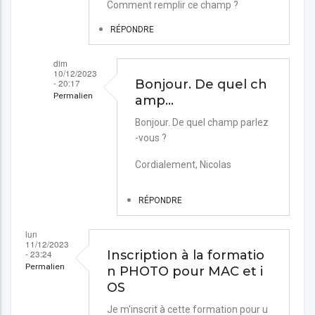
Comment remplir ce champ ?
par
Doizon
RÉPONDRE
dim
10/12/2023
- 20:17
Bonjour. De quel ch
Permalien
amp…
En
Bonjour. De quel champ parlez
-vous ?
réponse
à
Cordialement, Nicolas
Achat
formation
RÉPONDRE
Photos
lun
par
11/12/2023
- 23:24
Inscription à la formatio
PERROT
Permalien
n PHOTO pour MAC et i
OS
Je m'inscrit à cette formation pour u