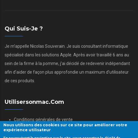
Qui Suis-Je ?
Je m’appelle Nicolas Souverain. Je suis consultant informatique
spécialisé dans les solutions Apple. Après avoir travaillé 6 ans au
sein de la firme à la pomme, j’ai décidé de redevenir indépendant
afin d’aider de façon plus approfondie un maximum d’utilisateur
de ces produits.
Utilisersonmac.com
Conditions générales de vente
Nous utilisons des cookies sur ce site pour améliorer votre
Mentions légales
expérience utilisateur
Politique des données personnelles