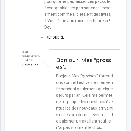
pourquoi ne pas laisser ces packs tél
échargeables en permanence, exact
ement comme si c'étaient des livres
? Vous feriez au moins un heureux !
Dev
RÉPONDRE
mar
03/02/2026
- 14:26
Bonjour. Mes "gross
Permalien
es"…
En
Bonjour. Mes "grosses" formati
ons sont effectivement en ven
réponse
te pendant seulement quelque
à
s jours par an. Cela me permet
Achat
de regrouper les questions éve
formations
ntuelles des nouveaux arrivant
s ou les problèmes éventuels d
par
e paiement. travaillant seul, je
Devavrata
n'ai pas vraiment le choix.