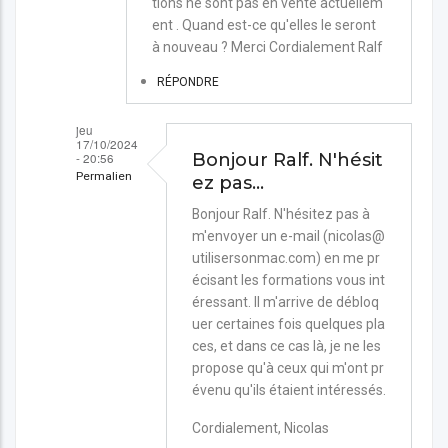
tions ne sont pas en vente actuellem
ent . Quand est-ce qu'elles le seront
à nouveau ? Merci Cordialement Ralf
RÉPONDRE
jeu
17/10/2024
- 20:56
Bonjour Ralf. N'hésit
Permalien
ez pas…
En
Bonjour Ralf. N'hésitez pas à
m'envoyer un e-mail (nicolas@
réponse
utilisersonmac.com) en me pr
à
écisant les formations vous int
Formation
éressant. Il m'arrive de débloq
toujours
uer certaines fois quelques pla
ces, et dans ce cas là, je ne les
pas
propose qu'à ceux qui m'ont pr
dispo
évenu qu'ils étaient intéressés.
?
Cordialement, Nicolas
par