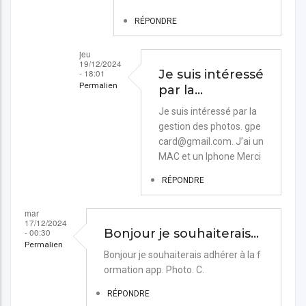
Ralf
RÉPONDRE
jeu
19/12/2024
- 18:01
Je suis intéressé
Permalien
par la…
En
Je suis intéressé par la
gestion des photos. gpe
réponse
card@gmail.com. J’ai un
à
MAC et un Iphone Merci
Bonjour
RÉPONDRE
Ralf.
N'hésitez
mar
17/12/2024
pas…
- 00:30
Bonjour je souhaiterais…
par
Permalien
Bonjour je souhaiterais adhérer à la f
Nicolas
ormation app. Photo. C.
RÉPONDRE