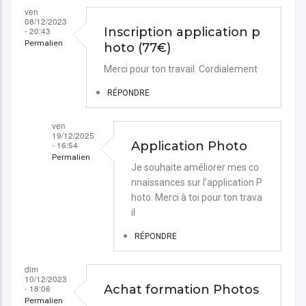
ven
08/12/2023
- 20:43
Inscription application p
Permalien
hoto (77€)
Merci pour ton travail. Cordialement
RÉPONDRE
ven
19/12/2025
- 16:54
Application Photo
Permalien
Je souhaite améliorer mes co
En
nnaissances sur l’application P
hoto. Merci à toi pour ton trava
réponse
il
à
RÉPONDRE
Inscription
application
dim
photo
10/12/2023
- 18:06
Achat formation Photos
(77€)
Permalien