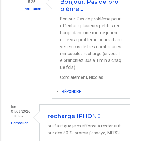
- 15:25
Bonjour. Pas de pro
blème…
Permalien
En
Bonjour. Pas de problème pour
effectuer plusieurs petites rec
réponse
harge dans une même journé
à
e. Le vrai problème pourrait arri
Charge
ver en cas de très nombreuses
batterie
minuscules recharge (si vous l
e branchiez 30s à 1 min à chaq
iPhone
ue fois).
XR
Cordialement, Nicolas
par
Roland
RÉPONDRE
lun
01/06/2026
- 12:05
recharge IPHONE
Permalien
oui faut que je m’efforce à rester aut
our des 80 %, promis j’essaye, MERCI