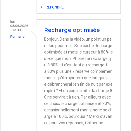
RÉPONDRE
lun
08/06/2026
- 13:44
Recharge optimisée
Permalien
Bonjour, Dans la vidéo, un point un pe
u flou pour moi : Si je coche Recharge
optimisée et mets le curseur à 80%, e
st-ce que mon iPhone ne recharge q
u’à 80% et c’est tout ou recharge-t-il
à 80% plus une « réserve complémen
taire » qu’il n’ajoutera que lorsque je l
e débrancherai (en fin de nuit par exe
mple) ? Et du coup, limiter la charge 8
0 ne servirait à rien. Par ailleurs avec
ce choix, recharge optimisée et 80%,
occasionnellement mon iphone se ch
arge à 100%, pourquoi ? Merci d’avan
ce pour vos réponses, Catherine