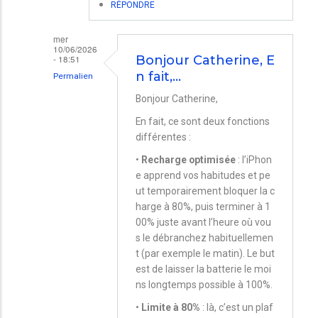
RÉPONDRE
mer
10/06/2026
- 18:51
Bonjour Catherine, E
n fait,…
Permalien
En
Bonjour Catherine,
réponse
En fait, ce sont deux fonctions
à
différentes :
Recharge
•
Recharge optimisée
: l’iPhon
e apprend vos habitudes et pe
optimisée
ut temporairement bloquer la c
par
harge à 80%, puis terminer à 1
Catherine
00% juste avant l’heure où vou
s le débranchez habituellemen
t (par exemple le matin). Le but
est de laisser la batterie le moi
ns longtemps possible à 100%.
•
Limite à 80%
: là, c’est un plaf