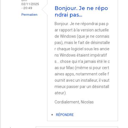
02/11/2025
- 20:49
Bonjour. Je ne répo
ndrai pas…
Permalien
En
Bonjour. Je ne répondrai pas p
ar rapport à la version actuelle
réponse
de Windows (que je ne connais
à
pas), mais le fait de désinstalle
Désinstallation
r chaque logiciel sous les ancie
des
ns Windows étaient impératif
s... chose qui n'a jamais été le c
fichiers
as sur Mac (même si pour cert
des
aines apps, notamment celle f
packs
ournit avec un installeur, il vaut
mieux passer par un désinstall
Microsoft
ateur).
par
Cordialement, Nicolas
Pramayon
Nicole
RÉPONDRE