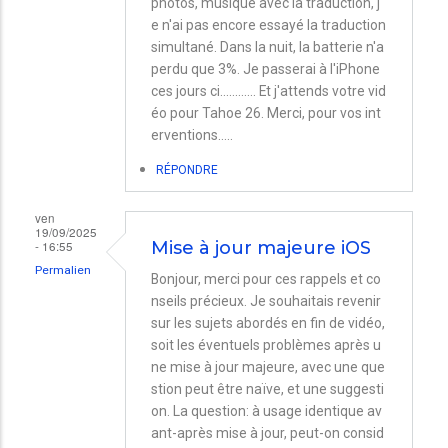
photos, musique avec la traduction, j
e n'ai pas encore essayé la traduction
simultané. Dans la nuit, la batterie n'a
perdu que 3%. Je passerai à l'iPhone
ces jours ci............ Et j'attends votre vid
éo pour Tahoe 26. Merci, pour vos int
erventions.....
RÉPONDRE
ven
19/09/2025
- 16:55
Mise à jour majeure iOS
Permalien
Bonjour, merci pour ces rappels et co
nseils précieux. Je souhaitais revenir
sur les sujets abordés en fin de vidéo,
soit les éventuels problèmes après u
ne mise à jour majeure, avec une que
stion peut être naïve, et une suggesti
on. La question: à usage identique av
ant-après mise à jour, peut-on consid