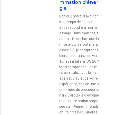
mmation d'éner
En
gie
réponse
Bonjour, merci d'avoir pri
à
s le temps de consulter
Bonjour.
et de répondre à mon m
La
essage. Dans mon cas, f
audrait-il conclure que la
restauration
mise à jour se soit mal p
via…
assée ? Si je comprends
par
bien, la restauration via i
Nicolas
Tunes installera iOS 26 ?
Mais compte tenu de m
es constats, avec le pass
age à iOS 18 et de votre
expérience, est-ce une b
onne idée de procéder ai
nsi ? J'ai oublié d'évoque
r une autre option propo
sée sur iPhone: la foncti
on "réinitialiser", quelles