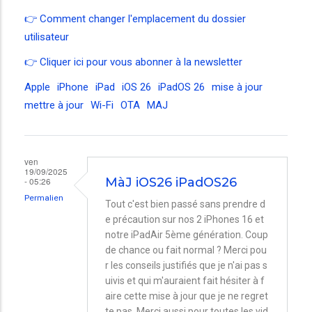
👉 Comment changer l'emplacement du dossier
utilisateur
👉
Cliquer ici pour vous abonner à la newsletter
Apple
iPhone
iPad
iOS 26
iPadOS 26
mise à jour
mettre à jour
Wi-Fi
OTA
MAJ
ven
19/09/2025
- 05:26
MàJ iOS26 iPadOS26
Permalien
Tout c'est bien passé sans prendre d
e précaution sur nos 2 iPhones 16 et
notre iPadAir 5ème génération. Coup
de chance ou fait normal ? Merci pou
r les conseils justifiés que je n'ai pas s
uivis et qui m'auraient fait hésiter à f
aire cette mise à jour que je ne regret
te pas. Merci aussi pour toutes les vid