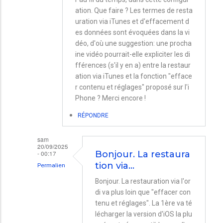
ation. Que faire ? Les termes de resta
uration via iTunes et d'effacement d
es données sont évoquées dans la vi
déo, d'où une suggestion: une procha
ine vidéo pourrait-elle expliciter les di
fférences (s'il y en a) entre la restaur
ation via iTunes et la fonction "efface
r contenu et réglages" proposé sur l'i
Phone ? Merci encore !
RÉPONDRE
sam
20/09/2025
- 00:17
Bonjour. La restaura
tion via…
Permalien
En
Bonjour. La restauration via l'or
di va plus loin que "effacer con
réponse
tenu et réglages". La 1ère va té
à
lécharger la version d'iOS la plu
Mise