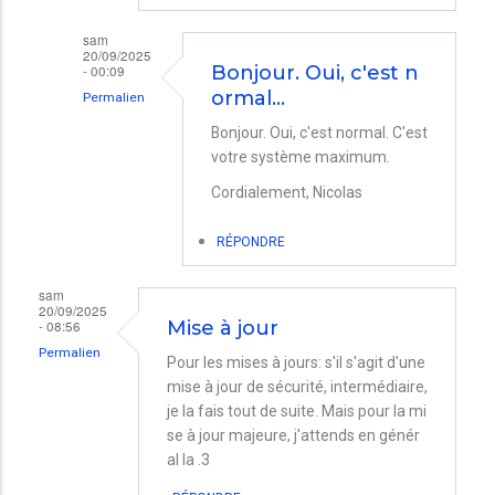
sam
20/09/2025
- 00:09
Bonjour. Oui, c'est n
ormal…
Permalien
En
Bonjour. Oui, c'est normal. C'est
votre système maximum.
réponse
à
Cordialement, Nicolas
Info
RÉPONDRE
par
Daniel
sam
20/09/2025
- 08:56
Mise à jour
Permalien
Pour les mises à jours: s'il s'agit d'une
mise à jour de sécurité, intermédiaire,
je la fais tout de suite. Mais pour la mi
se à jour majeure, j'attends en génér
al la .3