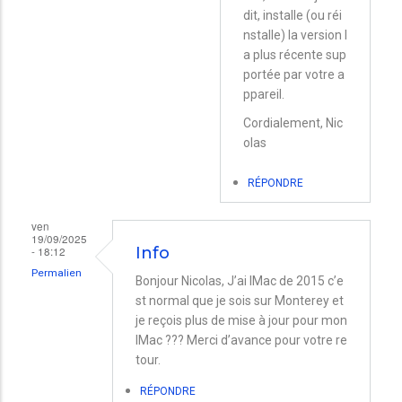
majeure
dit, installe (ou réi
iOS
nstalle) la version l
a plus récente sup
et
portée par votre a
consommation
ppareil.
d'énergie
Cordialement, Nic
par
olas
Stef
RÉPONDRE
ven
19/09/2025
- 18:12
Info
Permalien
Bonjour Nicolas, J’ai IMac de 2015 c’e
st normal que je sois sur Monterey et
je reçois plus de mise à jour pour mon
IMac ??? Merci d’avance pour votre re
tour.
RÉPONDRE