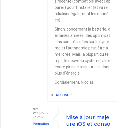
s récente (compatible avec l'ap
à
pareil) pour l'installer (et va réi
nitialiser également les donné
jour
es).
majeure
Sinon, concernant la batterie, c
iOS
ertaines années, des optimisat
par
ions sont réalisées sur le systè
Stef
me et l'autonomie peut être a
méliorée. Mais la plupart du te
mps, le nouveau système va pr
endre plus de ressources, donc
plus d'énergie.
Cordialement, Nicolas
RÉPONDRE
dim
21/09/2025
- 17:07
Mise à jour maje
ure iOS et conso
Permalien