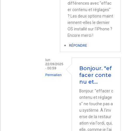
différences avec "effac
er contenu et réglages"
? Les deux options maint
iennent-elles le dernier
OS installé sur l'iPhone ?
Encore merci !
RÉPONDRE
lun
22/09/2025
- 00:59
Bonjour. "ef
facer conte
Permalien
nu et…
En
Bonjour. "effacer c
réponse
ontenu et réglage
à
s" ne touche pas a
Mise
u système. À l'inv
à
erse de la restaur
ation via l'ordi, qui,
jour
elle, comme je l'ai