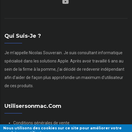
Qui Suis-Je ?
Je m’appelle Nicolas Souverain. Je suis consultant informatique
spécialisé dans les solutions Apple. Après avoir travaillé 6 ans au
sein de la firme à la pomme, j’ai décidé de redevenir indépendant
afin d’aider de façon plus approfondie un maximum d’utilisateur
de ces produits.
Utilisersonmac.com
Conditions générales de vente
Nous utilisons des cookies sur ce site pour améliorer votre
Mentions légales