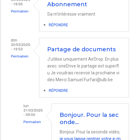
- 19:05
Abonnement
Permalien
Sa m'intéresse vraiment
RÉPONDRE
dim
30/03/2025
- 19:53
Partage de documents
Permalien
J’utilise uniquement AirDrop. En plus
avec. oneDrive le partage est superfl
u Je voudrais recevoir la prochaine vi
déo Merci Samuel.Furfari@ulb.be
RÉPONDRE
lun
31/03/2025
- 09:00
Bonjour. Pour la sec
onde…
Permalien
En
Bonjour. Pour la seconde vidéo,
je vous laisse rentrer votre e-m