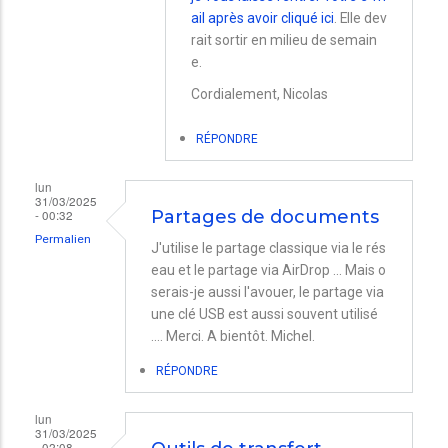
réponse
ail après avoir cliqué ici
. Elle dev
à
rait sortir en milieu de semain
Partage
e.
de
Cordialement, Nicolas
documents
par
RÉPONDRE
Samuel
lun
31/03/2025
- 00:32
Partages de documents
Permalien
J'utilise le partage classique via le rés
eau et le partage via AirDrop ... Mais o
serais-je aussi l'avouer, le partage via
une clé USB est aussi souvent utilisé
.... Merci. A bientôt. Michel.
RÉPONDRE
lun
31/03/2025
- 02:08