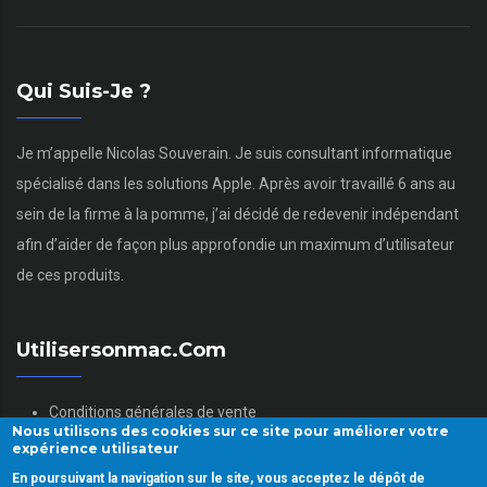
Qui Suis-Je ?
Je m’appelle Nicolas Souverain. Je suis consultant informatique
spécialisé dans les solutions Apple. Après avoir travaillé 6 ans au
sein de la firme à la pomme, j’ai décidé de redevenir indépendant
afin d’aider de façon plus approfondie un maximum d’utilisateur
de ces produits.
Utilisersonmac.com
Conditions générales de vente
Nous utilisons des cookies sur ce site pour améliorer votre
Mentions légales
expérience utilisateur
Politique des données personnelles
En poursuivant la navigation sur le site, vous acceptez le dépôt de