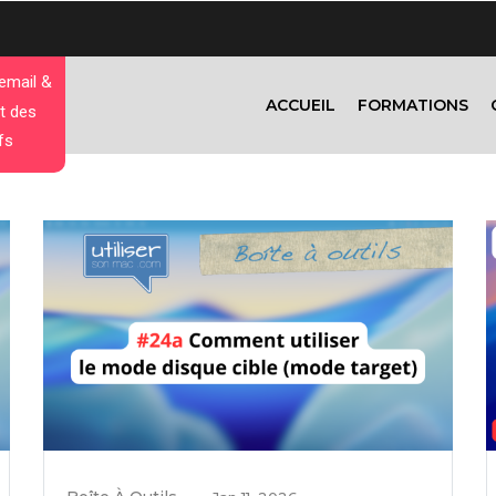
 email &
ACCUEIL
FORMATIONS
t des
fs