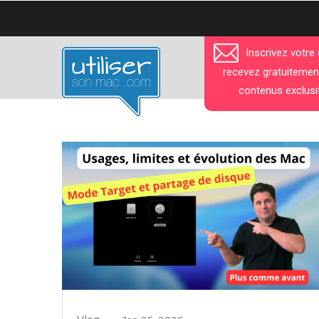
Aller
au
contenu
Inscrivez votre
principal
recevez gratuitemen
contenus exclusi