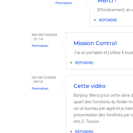
Merci !
Permalien
par
Effectivement, en 
En
Jean-
réponse
RÉPONDRE
Michel
à
BARBAGLI
dim 08/12/2024
Bonjour.
- 21:14
Mission Control
Avez-
Permalien
J'ai un portable et j'utilise 6 bu
vous
activé
RÉPONDRE
au…
lun 09/12/2024
par
- 09:15
Cette vidéo
Nicolas
Permalien
Bonjour, Merci pour cette série d
upart des fonctions du finder ma
ue un bureau par appli et je navi
présentation des fenêtres par 
ent, D. Touron
RÉPONDRE