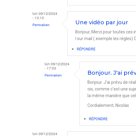
lun 09/12/2024
- 13:10
Une vidéo par jour
Permalien
Bonjour, Merci pour toutes ces i
l sur mail ( exemple les règles)
RÉPONDRE
lun 09/12/2024
- 17:03
Bonjour. J'ai pré
Permalien
Bonjour. J'ai prévu de réa
En
ois, comme c'est une suje
réponse
la même manière que cell
à
Cordialement, Nicolas
Une
vidéo
RÉPONDRE
par
lun 09/12/2024
jour