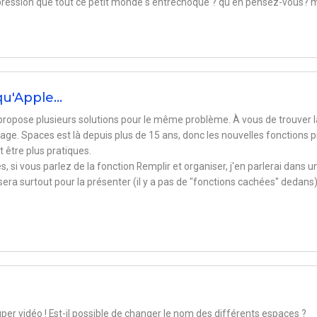
impression que tout ce petit monde s'entrechoque ? qu'en pensez-vous? 
qu'Apple…
propose plusieurs solutions pour le même problème. À vous de trouver l
ge. Spaces est là depuis plus de 15 ans, donc les nouvelles fonctions p
 être plus pratiques.
 si vous parlez de la fonction Remplir et organiser, j'en parlerai dans u
sera surtout pour la présenter (il y a pas de "fonctions cachées" dedans)
per vidéo ! Est-il possible de changer le nom des différents espaces ?