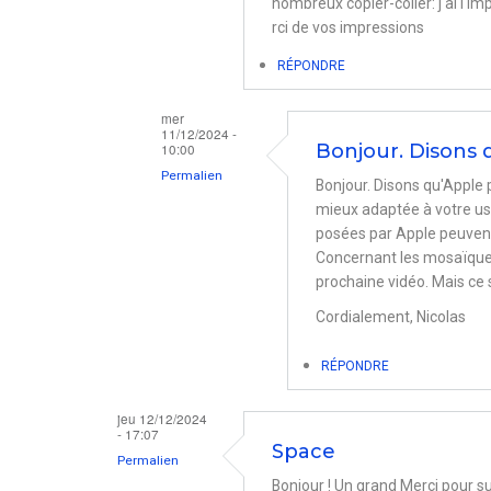
nombreux copier-coller: j'ai l'
rci de vos impressions
RÉPONDRE
mer
11/12/2024 -
10:00
Bonjour. Disons 
Permalien
Bonjour. Disons qu'Apple 
En
mieux adaptée à votre usa
posées par Apple peuvent
réponse
Concernant les mosaïques,
à
prochaine vidéo. Mais ce 
spaces
Cordialement, Nicolas
par
marie
RÉPONDRE
jeu 12/12/2024
- 17:07
Space
Permalien
Bonjour ! Un grand Merci pour su