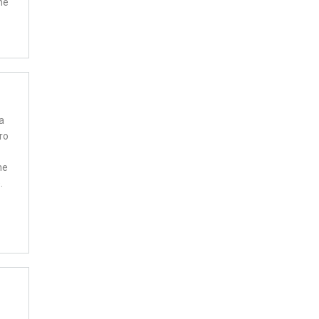
me
a
ro
ne
.