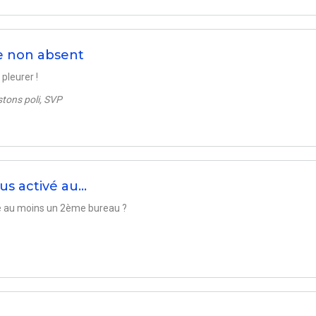
e non absent
pleurer !
stons poli, SVP
us activé au…
é au moins un 2ème bureau ?