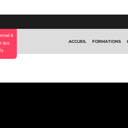
 email &
ACCUEIL
FORMATIONS
t des
fs