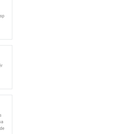
 sp
ér
s
sa
 de