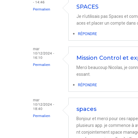
- 14:46
SPACES
par
Permalien
Je n'utilisais pas Spaces et com
Lahourcade
aces et placer un compte dans c
RÉPONDRE
mar
10/12/2024 -
16:10
Mission Control et e
Permalien
Merci beaucoup Nicolas, je conn
essant.
RÉPONDRE
mar
10/12/2024 -
18:40
spaces
Permalien
Bonjour et merci pour ces rappel
plusieurs app. je commence à avo
nt conjointement space manager 