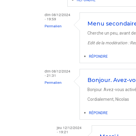
dim 08/12/2024
- 19:59
Menu secondair
Permalien
Cherche un peu, avant de 
En
Edit de la modération : Re
réponse
à
RÉPONDRE
Menu
secondaire
dim 08/12/2024
- 21:31
absent
Bonjour. Avez-vo
Permalien
par
Bonjour. Avez-vous activ
En
Jean-
Cordialement, Nicolas
réponse
Michel
à
BARBAGLI
RÉPONDRE
Menu
secondaire
jeu 12/12/2024
- 19:21
absent