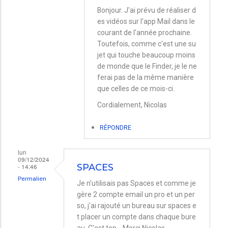
En
Bonjour. J'ai prévu de réaliser d
es vidéos sur l'app Mail dans le
réponse
courant de l'année prochaine.
à
Toutefois, comme c'est une su
Une
jet qui touche beaucoup moins
vidéo
de monde que le Finder, je le ne
ferai pas de la même manière
par
que celles de ce mois-ci.
jour
Cordialement, Nicolas
par
Lahourcade
RÉPONDRE
lun
09/12/2024
- 14:46
SPACES
Permalien
Je n'utilisais pas Spaces et comme je
gère 2 compte email un pro et un per
so, j'ai rajouté un bureau sur spaces e
t placer un compte dans chaque bure
au. C'est top... Merci Nicolas