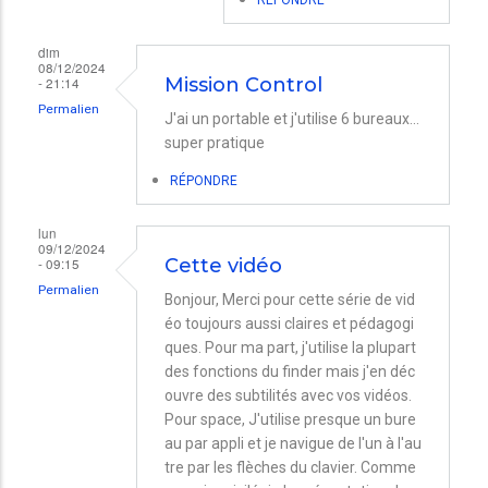
Bonjour.
dim
Avez-
08/12/2024
- 21:14
Mission Control
vous
Permalien
J'ai un portable et j'utilise 6 bureaux...
activé
super pratique
au…
par
RÉPONDRE
Nicolas
lun
09/12/2024
- 09:15
Cette vidéo
Permalien
Bonjour, Merci pour cette série de vid
éo toujours aussi claires et pédagogi
ques. Pour ma part, j'utilise la plupart
des fonctions du finder mais j'en déc
ouvre des subtilités avec vos vidéos.
Pour space, J'utilise presque un bure
au par appli et je navigue de l'un à l'au
tre par les flèches du clavier. Comme