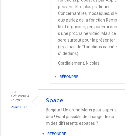
marie
peuvent être plus pratiques.
Concernant les mosaïques, si v
ous parlez de la fonction Remp
lir et organiser, j'en parlerai dan
s une prochaine vidéo. Mais ce
sera surtout pour la présenter
(il y a pas de "fonctions cachée
s" dedans).
Cordialement, Nicolas
RÉPONDRE
jeu
12/12/2024
- 17:07
Space
Permalien
Bonjour ! Un grand Merci pour super vi
déo ! Est-il possible de changer le no
m des différents espaces ?
RÉPONDRE