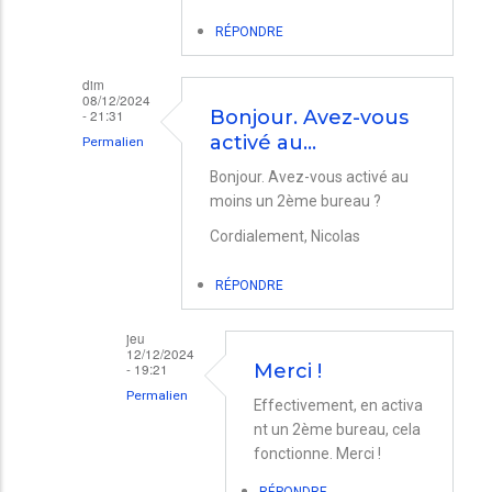
secondaire
RÉPONDRE
absent
par
dim
08/12/2024
Jean-
- 21:31
Bonjour. Avez-vous
activé au…
Michel
Permalien
BARBAGLI
En
Bonjour. Avez-vous activé au
moins un 2ème bureau ?
réponse
à
Cordialement, Nicolas
Menu
RÉPONDRE
secondaire
absent
jeu
12/12/2024
par
- 19:21
Merci !
Jean-
Permalien
Effectivement, en activa
Michel
En
nt un 2ème bureau, cela
BARBAGLI
fonctionne. Merci !
réponse
à
RÉPONDRE