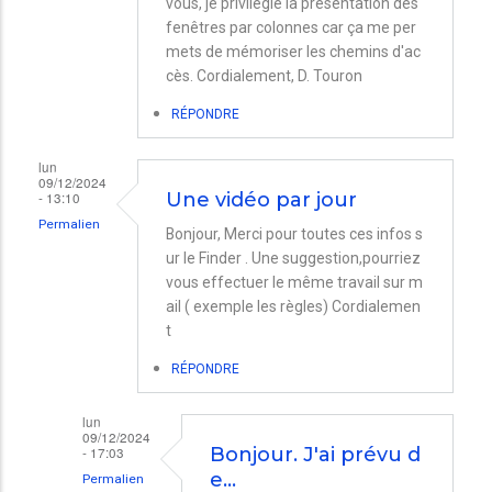
vous, je privilégie la présentation des
fenêtres par colonnes car ça me per
mets de mémoriser les chemins d'ac
cès. Cordialement, D. Touron
RÉPONDRE
lun
09/12/2024
- 13:10
Une vidéo par jour
Permalien
Bonjour, Merci pour toutes ces infos s
ur le Finder . Une suggestion,pourriez
vous effectuer le même travail sur m
ail ( exemple les règles) Cordialemen
t
RÉPONDRE
lun
09/12/2024
- 17:03
Bonjour. J'ai prévu d
e…
Permalien