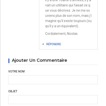
à
vait un utilitaire qui faisait ce q
Spaces
ue vous décrivez. Je ne me so
et
uviens plus de son nom, mais j'i
magine qu'il existe toujours (ou
le
qu'il y a un équivalent).
Dock
Cordialement, Nicolas
par
Christian
RÉPONDRE
Ajouter Un Commentaire
VOTRE NOM
OBJET