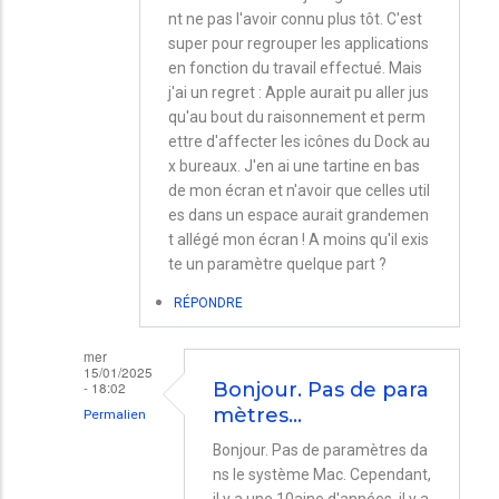
nt ne pas l'avoir connu plus tôt. C'est
super pour regrouper les applications
en fonction du travail effectué. Mais
j'ai un regret : Apple aurait pu aller jus
qu'au bout du raisonnement et perm
ettre d'affecter les icônes du Dock au
x bureaux. J'en ai une tartine en bas
de mon écran et n'avoir que celles util
es dans un espace aurait grandemen
t allégé mon écran ! A moins qu'il exis
te un paramètre quelque part ?
RÉPONDRE
mer
15/01/2025
- 18:02
Bonjour. Pas de para
mètres…
Permalien
En
Bonjour. Pas de paramètres da
ns le système Mac. Cependant,
réponse
il y a une 10aine d'années, il y a