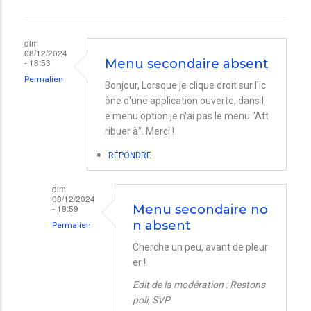
dim
08/12/2024
- 18:53
Menu secondaire absent
Permalien
Bonjour, Lorsque je clique droit sur l'ic
ône d'une application ouverte, dans l
e menu option je n'ai pas le menu "Att
ribuer à". Merci !
RÉPONDRE
dim
08/12/2024
- 19:59
Menu secondaire no
n absent
Permalien
En
Cherche un peu, avant de pleur
er !
réponse
à
Edit de la modération : Restons
poli, SVP
Menu