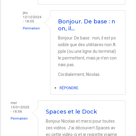
jeu
12/12/2024
- 18:05
Bonjour. De base : n
on, il…
Permalien
En
Bonjour. De base : non, il est po
ssible que des utilitaires non A
réponse
pple (ou une ligne du terminal)
à
le permettent, mais je n'en con
Space
nais pas.
par
Cordialement, Nicolas
Eric
RÉPONDRE
mer
15/01/2025
- 16:56
Spaces et le Dock
Permalien
Bonjour Nicolas et merci pour toutes
ces vidéos. J'ai découvert Spaces av
ec cette vidéo-ci et je regrette vraime