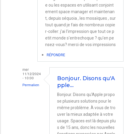
e ou les espaces en utilisant conjoint
ement space manager et maintenan
t, depuis séquoia , les mosaïques , sur
tout quand je fais de nombreux copie
r-coller: j'ai l'impression que tout ce p
etit monde s'entrechoque ? qu'en pe
nsez-vous? merci de vos impressions
RÉPONDRE
mer
11/12/2024
- 10:00
Bonjour. Disons qu'A
pple…
Permalien
En
Bonjour. Disons qu'Apple propo
se plusieurs solutions pour le
réponse
même problème. À vous de tro
à
uver la mieux adaptée à votre
spaces
usage. Spaces est là depuis plu
par
s de 15 ans, donc les nouvelles
fonctions proposées par Apple