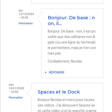
jeu
12/12/2024
- 18:05
Bonjour. De base : n
on, il…
Permalien
En
Bonjour. De base : non, il est po
ssible que des utilitaires non A
réponse
pple (ou une ligne du terminal)
à
le permettent, mais je n'en con
Space
nais pas.
par
Cordialement, Nicolas
Eric
RÉPONDRE
mer
15/01/2025
- 16:56
Spaces et le Dock
Permalien
Bonjour Nicolas et merci pour toutes
ces vidéos. J'ai découvert Spaces av
ec cette vidéo-ci et je regrette vraime