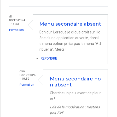
dim
08/12/2024
- 18:53
Menu secondaire absent
Permalien
Bonjour, Lorsque je clique droit sur l'ic
ône d'une application ouverte, dans l
e menu option je n'ai pas le menu "Att
ribuer à". Merci !
RÉPONDRE
dim
08/12/2024
- 19:59
Menu secondaire no
n absent
Permalien
En
Cherche un peu, avant de pleur
er !
réponse
à
Edit de la modération : Restons
poli, SVP
Menu