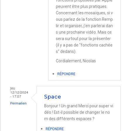
marie
peuvent être plus pratiques.
Concernant les mosaïques, si v
ous parlez de la fonction Remp
lir et organiser, j'en parlerai dan
s une prochaine vidéo. Mais ce
sera surtout pour la présenter
(il y a pas de "fonctions cachée
s" dedans).
Cordialement, Nicolas
RÉPONDRE
jeu
12/12/2024
- 17:07
Space
Permalien
Bonjour ! Un grand Merci pour super vi
déo ! Est-il possible de changer le no
m des différents espaces ?
RÉPONDRE