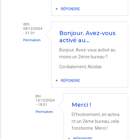
secondaire
RÉPONDRE
absent
par
dim
08/12/2024
Jean-
- 21:31
Bonjour. Avez-vous
activé au…
Michel
Permalien
BARBAGLI
En
Bonjour. Avez-vous activé au
moins un 2ème bureau ?
réponse
à
Cordialement, Nicolas
Menu
RÉPONDRE
secondaire
absent
jeu
12/12/2024
par
- 19:21
Merci !
Jean-
Permalien
Effectivement, en activa
Michel
En
nt un 2ème bureau, cela
BARBAGLI
fonctionne. Merci !
réponse
à
RÉPONDRE