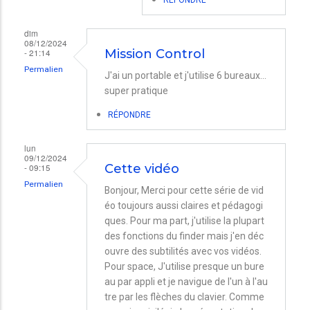
Bonjour.
dim
Avez-
08/12/2024
- 21:14
Mission Control
vous
Permalien
J'ai un portable et j'utilise 6 bureaux...
activé
super pratique
au…
par
RÉPONDRE
Nicolas
lun
09/12/2024
- 09:15
Cette vidéo
Permalien
Bonjour, Merci pour cette série de vid
éo toujours aussi claires et pédagogi
ques. Pour ma part, j'utilise la plupart
des fonctions du finder mais j'en déc
ouvre des subtilités avec vos vidéos.
Pour space, J'utilise presque un bure
au par appli et je navigue de l'un à l'au
tre par les flèches du clavier. Comme