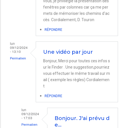
vous, je privilégie la présentation des
fenêtres par colonnes car ça me per
mets de mémoriser les chemins d'ac
cès. Cordialement, D. Touron
RÉPONDRE
lun
09/12/2024
- 13:10
Une vidéo par jour
Permalien
Bonjour, Merci pour toutes ces infos s
ur le Finder . Une suggestion,pourriez
vous effectuer le même travail sur m
ail ( exemple les règles) Cordialemen
t
RÉPONDRE
lun
09/12/2024
- 17:03
Bonjour. J'ai prévu d
e…
Permalien