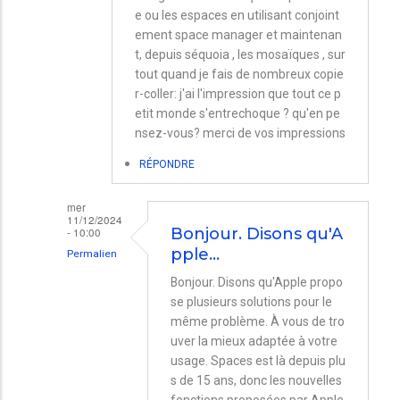
e ou les espaces en utilisant conjoint
ement space manager et maintenan
t, depuis séquoia , les mosaïques , sur
tout quand je fais de nombreux copie
r-coller: j'ai l'impression que tout ce p
etit monde s'entrechoque ? qu'en pe
nsez-vous? merci de vos impressions
RÉPONDRE
mer
11/12/2024
- 10:00
Bonjour. Disons qu'A
pple…
Permalien
En
Bonjour. Disons qu'Apple propo
se plusieurs solutions pour le
réponse
même problème. À vous de tro
à
uver la mieux adaptée à votre
spaces
usage. Spaces est là depuis plu
par
s de 15 ans, donc les nouvelles
fonctions proposées par Apple