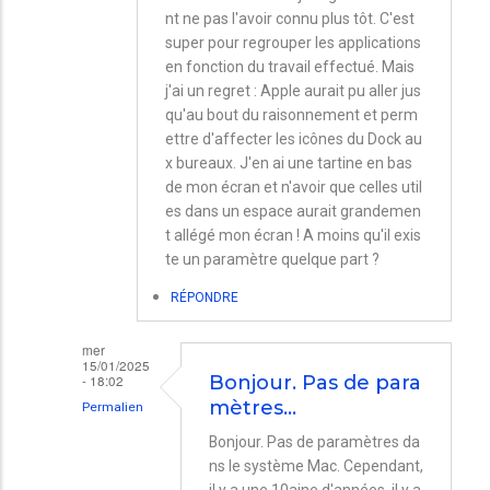
nt ne pas l'avoir connu plus tôt. C'est
super pour regrouper les applications
en fonction du travail effectué. Mais
j'ai un regret : Apple aurait pu aller jus
qu'au bout du raisonnement et perm
ettre d'affecter les icônes du Dock au
x bureaux. J'en ai une tartine en bas
de mon écran et n'avoir que celles util
es dans un espace aurait grandemen
t allégé mon écran ! A moins qu'il exis
te un paramètre quelque part ?
RÉPONDRE
mer
15/01/2025
- 18:02
Bonjour. Pas de para
mètres…
Permalien
En
Bonjour. Pas de paramètres da
ns le système Mac. Cependant,
réponse
il y a une 10aine d'années, il y a