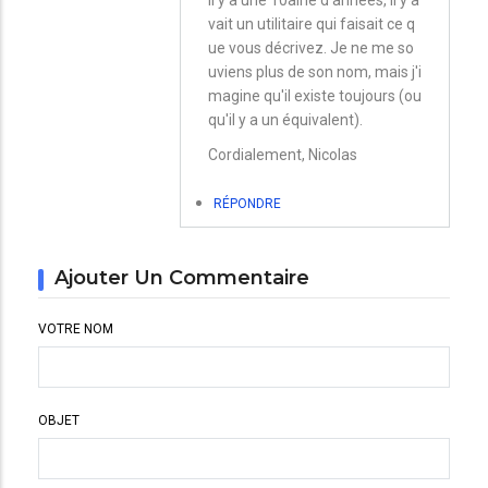
à
vait un utilitaire qui faisait ce q
Spaces
ue vous décrivez. Je ne me so
et
uviens plus de son nom, mais j'i
magine qu'il existe toujours (ou
le
qu'il y a un équivalent).
Dock
Cordialement, Nicolas
par
Christian
RÉPONDRE
Ajouter Un Commentaire
VOTRE NOM
OBJET