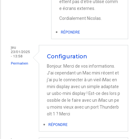
ettent pas d'être utilisé comm
à
e écrans externes.
Imac
Cordialement Nicolas.
27pouces
en
RÉPONDRE
écran
jeu
pour
23/01/2025
- 13:58
Configuration
un
Permalien
Mac
Bonjour. Merci de vos informations.
J’ai cependant un Mac mini récent et
mini
j’ai pu le connecter à un vieil iMac en
neuf
mini display avec un simple adaptate
c’est
ur usbc-mini display ! Est-ce des lors p
possible
ossible de le faire avec un iMac un pe
u moins vieux avec un port Thunderb
?
olt 1 ? Merci
par
RÉPONDRE
Biagio