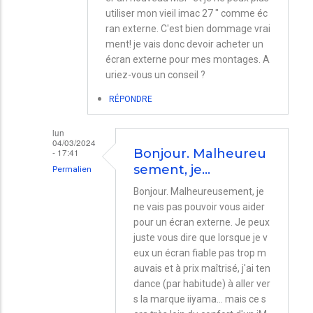
utiliser mon vieil imac 27 " comme éc
ran externe. C'est bien dommage vrai
ment! je vais donc devoir acheter un
écran externe pour mes montages. A
uriez-vous un conseil ?
RÉPONDRE
lun
04/03/2024
- 17:41
Bonjour. Malheureu
sement, je…
Permalien
En
Bonjour. Malheureusement, je
ne vais pas pouvoir vous aider
réponse
pour un écran externe. Je peux
à
juste vous dire que lorsque je v
écran
eux un écran fiable pas trop m
externe
auvais et à prix maîtrisé, j'ai ten
dance (par habitude) à aller ver
par
s la marque iiyama... mais ce s
Lise