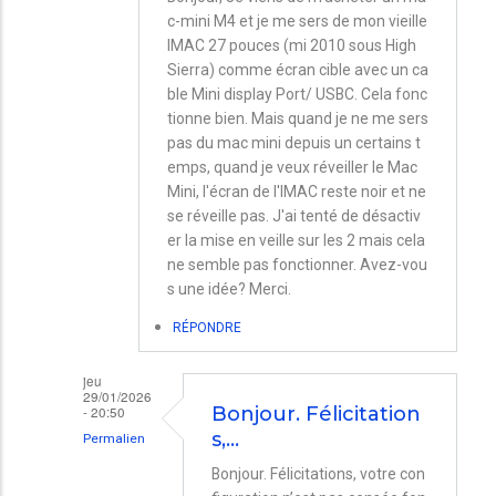
c-mini M4 et je me sers de mon vieille
IMAC 27 pouces (mi 2010 sous High
Sierra) comme écran cible avec un ca
ble Mini display Port/ USBC. Cela fonc
tionne bien. Mais quand je ne me sers
pas du mac mini depuis un certains t
emps, quand je veux réveiller le Mac
Mini, l'écran de l'IMAC reste noir et ne
se réveille pas. J'ai tenté de désactiv
er la mise en veille sur les 2 mais cela
ne semble pas fonctionner. Avez-vou
s une idée? Merci.
RÉPONDRE
jeu
29/01/2026
- 20:50
Bonjour. Félicitation
s,…
Permalien
En
Bonjour. Félicitations, votre con