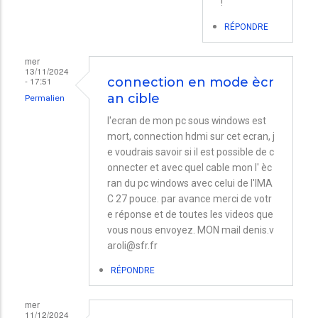
!
j'avais
RÉPONDRE
zappé…
par
mer
13/11/2024
Nicolas
- 17:51
connection en mode ècr
an cible
Permalien
l'ecran de mon pc sous windows est
mort, connection hdmi sur cet ecran, j
e voudrais savoir si il est possible de c
onnecter et avec quel cable mon l' èc
ran du pc windows avec celui de l'IMA
C 27 pouce. par avance merci de votr
e réponse et de toutes les videos que
vous nous envoyez. MON mail denis.v
aroli@sfr.fr
RÉPONDRE
mer
11/12/2024