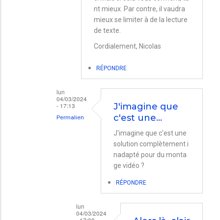
nt mieux. Par contre, il vaudra
MacBook
mieux se limiter à de la lecture
Air
de texte.
mi-
Cordialement, Nicolas
2012
/
RÉPONDRE
iMac
lun
27 pouces
04/03/2024
- 17:13
J'imagine que
mi-
c'est une…
Permalien
2010
En
J'imagine que c'est une
par
solution complètement i
réponse
VACCHETTA
nadapté pour du monta
à
Jean-
ge vidéo ?
Bonjour.
Louis
RÉPONDRE
Le
partage
lun
04/03/2024
d'écran…
- 17:38