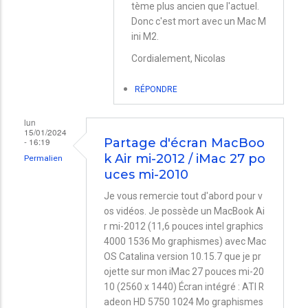
tème plus ancien que l'actuel.
Imac
Donc c'est mort avec un Mac M
2011
ini M2.
21,5
Cordialement, Nicolas
en
RÉPONDRE
ecran
avec
lun
15/01/2024
Mini
- 16:19
Partage d'écran MacBoo
M2
k Air mi-2012 / iMac 27 po
Permalien
?
uces mi-2010
par
Je vous remercie tout d'abord pour v
Felidat
os vidéos. Je possède un MacBook Ai
r mi-2012 (11,6 pouces intel graphics
Eric
4000 1536 Mo graphismes) avec Mac
OS Catalina version 10.15.7 que je pr
ojette sur mon iMac 27 pouces mi-20
10 (2560 x 1440) Écran intégré : ATI R
adeon HD 5750 1024 Mo graphismes