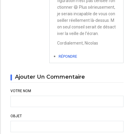
figuration n’est pas censée fon
réponse
ctionner 😄 Plus sérieusement,
à
je serais incapable de vous con
Comment
seiller réellement là-dessus. M
gérer
on seul conseil serait de désact
iver la veille de l’écran.
la
Cordialement, Nicolas
mise
en
RÉPONDRE
veille
de
Ajouter Un Commentaire
l'écran
cible?
VOTRE NOM
par
Estelle
OBJET