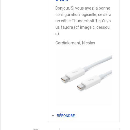
En
Bonjour. Si vous avez la bonne
configuration logicielle, ce sera
réponse
un câble Thunderbolt 1 qu'il vo
à
us faudra (cf image ci dessou
Quel
s).
câble
Cordialement, Nicolas
thunderbolt
entre
Macbook
Pro
2017
et
iMac
mid
2011
RÉPONDRE
par
Kilian
lun