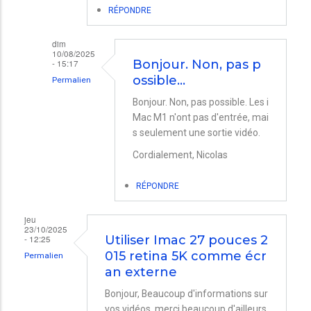
RÉPONDRE
dim
10/08/2025
- 15:17
Bonjour. Non, pas p
ossible…
Permalien
En
Bonjour. Non, pas possible. Les i
Mac M1 n'ont pas d'entrée, mai
réponse
s seulement une sortie vidéo.
à
Cordialement, Nicolas
Imac
M1
RÉPONDRE
comme
ecran
jeu
23/10/2025
externe
- 12:25
Utiliser Imac 27 pouces 2
015 retina 5K comme écr
Windows
Permalien
an externe
par
Bonjour, Beaucoup d'informations sur
Miguel
vos vidéos, merci beaucoup d'ailleurs.