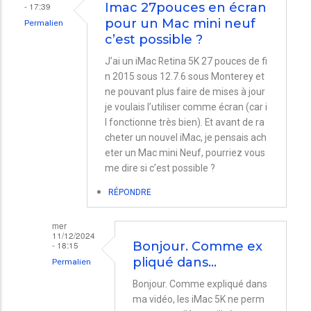
- 17:39
Imac 27pouces en écran
pour un Mac mini neuf
Permalien
c’est possible ?
J’ai un iMac Retina 5K 27 pouces de fi
n 2015 sous 12.7.6 sous Monterey et
ne pouvant plus faire de mises à jour
je voulais l’utiliser comme écran (car i
l fonctionne très bien). Et avant de ra
cheter un nouvel iMac, je pensais ach
eter un Mac mini Neuf, pourriez vous
me dire si c’est possible ?
RÉPONDRE
mer
11/12/2024
- 18:15
Bonjour. Comme ex
pliqué dans…
Permalien
En
Bonjour. Comme expliqué dans
ma vidéo, les iMac 5K ne perm
réponse