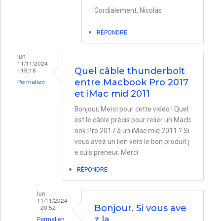
Cordialement, Nicolas
connection
iMac
RÉPONDRE
à
un
lun
11/11/2024
Mac
- 16:18
Quel câble thunderbolt
entre Macbook Pro 2017
mini
Permalien
et iMac mid 2011
par
Bonjour, Merci pour cette vidéo ! Quel
bruno
est le câble précis pour relier un Macb
ook Pro 2017 à un iMac mid 2011 ? Si
vous avez un lien vers le bon produit j
e suis preneur. Merci
RÉPONDRE
lun
11/11/2024
- 20:52
Bonjour. Si vous ave
z la…
Permalien