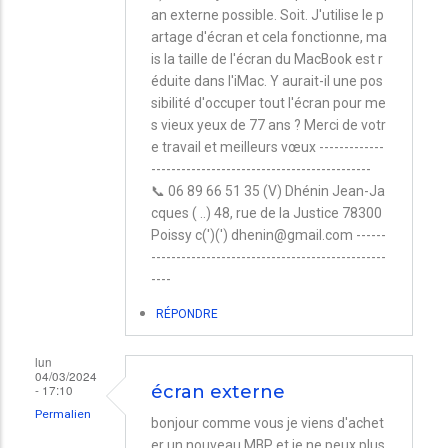
an externe possible. Soit. J'utilise le p
artage d'écran et cela fonctionne, ma
is la taille de l'écran du MacBook est r
éduite dans l'iMac. Y aurait-il une pos
sibilité d'occuper tout l'écran pour me
s vieux yeux de 77 ans ? Merci de votr
e travail et meilleurs vœux -------------
--------------------------------------------
📞 06 89 66 51 35 (V) Dhénin Jean-Ja
cques ( ..) 48, rue de la Justice 78300
Poissy c(')(') dhenin@gmail.com ------
-----------------------------------------------
----
RÉPONDRE
lun
04/03/2024
- 17:10
écran externe
Permalien
bonjour comme vous je viens d'achet
er un nouveau MBP et je ne peux plus