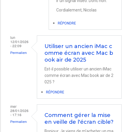
ir un signal vidéo. Donc non.
Utiliser
Cordialement, Nicolas
Imac
27
RÉPONDRE
pouces
lun
2015
12/01/2026
- 22:09
Utiliser un ancien iMac c
retina
omme écran avec Mac b
Permalien
5K
ook air de 2025
comme
Est-il possible utiliser un ancien iMac
écran
comme écran avec Mac book air de 2
externe
025 ?
par
RÉPONDRE
Blachon
mer
28/01/2026
- 17:16
Comment gérer la mise
en veille de l'écran cible?
Permalien
Bonjour, Je viens de m'acheter un ma