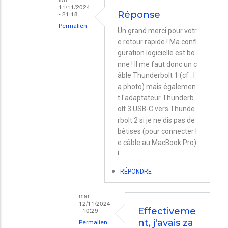
11/11/2024
- 21:18
Réponse
Permalien
Un grand merci pour votr
En
e retour rapide ! Ma confi
guration logicielle est bo
réponse
nne ! Il me faut donc un c
à
âble Thunderbolt 1 (cf : l
Bonjour.
a photo) mais égalemen
t l'adaptateur Thunderb
Si
olt 3 USB-C vers Thunde
vous
rbolt 2 si je ne dis pas de
avez
bêtises (pour connecter l
la…
e câble au MacBook Pro)
!
par
Nicolas
RÉPONDRE
mar
12/11/2024
- 10:29
Effectiveme
nt, j'avais za
Permalien