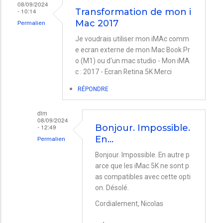
08/09/2024
- 10:14
Transformation de mon i
Mac 2017
Permalien
Je voudrais utiliser mon iMAc comm
e ecran externe de mon Mac Book Pr
o (M1) ou d'un mac studio - Mon iMA
c : 2017 - Ecran Retina 5K Merci
RÉPONDRE
dim
08/09/2024
- 12:49
Bonjour. Impossible.
En…
Permalien
En
Bonjour. Impossible. En autre p
arce que les iMac 5K ne sont p
réponse
as compatibles avec cette opti
à
on. Désolé.
Transformation
Cordialement, Nicolas
de