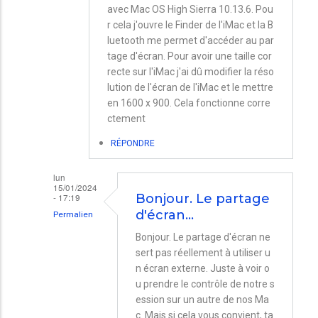
avec Mac OS High Sierra 10.13.6. Pou
r cela j'ouvre le Finder de l'iMac et la B
luetooth me permet d'accéder au par
tage d'écran. Pour avoir une taille cor
recte sur l'iMac j'ai dû modifier la réso
lution de l'écran de l'iMac et le mettre
en 1600 x 900. Cela fonctionne corre
ctement
RÉPONDRE
lun
15/01/2024
- 17:19
Bonjour. Le partage
d'écran…
Permalien
En
Bonjour. Le partage d'écran ne
sert pas réellement à utiliser u
réponse
n écran externe. Juste à voir o
à
u prendre le contrôle de notre s
Partage
ession sur un autre de nos Ma
d'écran
c. Mais si cela vous convient, ta