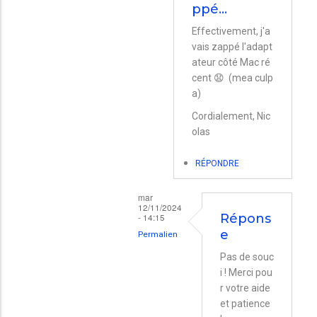
ppé…
En
Effectivement, j'a
réponse
vais zappé l'adapt
à
ateur côté Mac ré
Réponse
cent 😧 (mea culp
par
a)
Kilian
Cordialement, Nic
olas
Wayne
RÉPONDRE
mar
12/11/2024
- 14:15
Répons
e
Permalien
En
Pas de souc
i ! Merci pou
réponse
r votre aide
à
et patience
Effectivement,