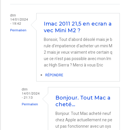
dim
14/01/2024
- 19:42
Imac 2011 21,5 en ecran a
vec Mini M2 ?
Permalien
Bonsoir, Tout d'abord désolé mais je b
rule d'impatience d'acheter un mini M
2 mais je veux vraiment etre certain q
ue ce n'est pas possible avec mon Im
ac High Sierra ? Merci à vous Eric
RÉPONDRE
dim
14/01/2024
- 21:13
Bonjour. Tout Mac a
cheté…
Permalien
En
Bonjour. Tout Mac acheté neuf
chez Apple actuellement ne pe
réponse
ut pas fonctionner avec un sys
à