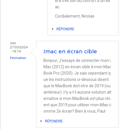
era très loin du confort d'un iM
Bellynck
ac.
Cordialement, Nicolas
RÉPONDRE
mer
27/03/2024
- 18:19
Imac en écran cible
Permalien
Bonjour, J'essaye de connecter mon i
Mac (2012) en écran cible à mon Mac
Book Pro (2020). Je sais cependant q
ue les instructions ci-dessous disent
que le MacBook doit etre de 2019 (ou
antérieur): n'y a t il aucune solution alt
ernative si mon MacBook est plus réc
ent que 2019 pour utiliser mon iMac c
omme 2e écran? Bien à vous, Paul
RÉPONDRE