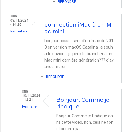
mon
RÉPONDRE
iMac
sam
2017
09/11/2024
- 14:25
connection iMac à un M
par
ac mini
Permalien
Azim
bonjour possesseur d'un Imac de 201
MITHA
3 en version macOS Catalina, je souh
aite savoir si je peux le brancher à un
Mac mini dernière génération??? d'av
ance merci
RÉPONDRE
dim
10/11/2024
- 12:21
Bonjour. Comme je
l'indique…
Permalien
En
Bonjour. Comme je l'indique da
ns cette vidéo, non, cela ne fon
réponse
ctionnera pas.
à