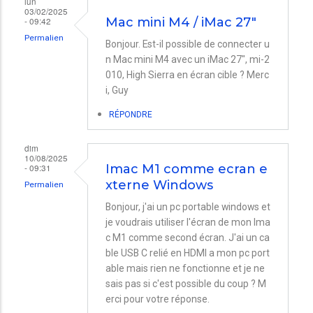
lun
03/02/2025
- 09:42
Mac mini M4 / iMac 27"
Permalien
Bonjour. Est-il possible de connecter u
n Mac mini M4 avec un iMac 27", mi-2
010, High Sierra en écran cible ? Merc
i, Guy
RÉPONDRE
dim
10/08/2025
- 09:31
Imac M1 comme ecran e
xterne Windows
Permalien
Bonjour, j'ai un pc portable windows et
je voudrais utiliser l'écran de mon Ima
c M1 comme second écran. J'ai un ca
ble USB C relié en HDMI a mon pc port
able mais rien ne fonctionne et je ne
sais pas si c'est possible du coup ? M
erci pour votre réponse.