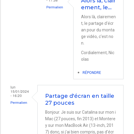
Alors là, clair
par
ement, le…
Permalien
Nicolas
En
Alors là, clairemen
t, le partage d'écr
réponse
an pour du monta
à
ge vidéo, c'est no
J'imagine
n.
que
Cordialement, Nic
c'est
olas
une…
RÉPONDRE
par
Lise
lun
15/01/2024
Bellynck
- 16:20
Partage d'écran en taille
27 pouces
Permalien
Bonjour. Je suis sur Catalina sur mon i
Mac (27 pouces, fin 2013) et Montere
y sur mon MacBook Air (13-inch, 201
7) donc, si j'ai bien compris, pas d'écr