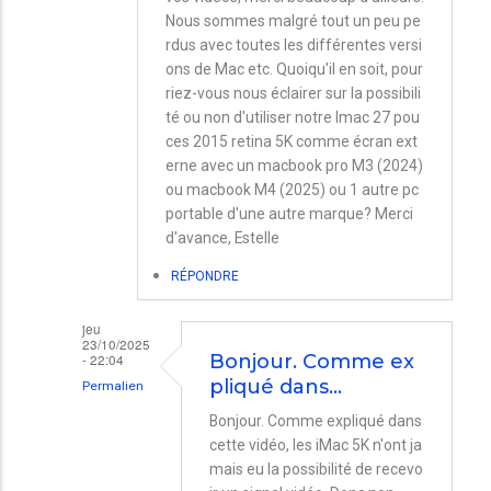
Nous sommes malgré tout un peu pe
rdus avec toutes les différentes versi
ons de Mac etc. Quoiqu'il en soit, pour
riez-vous nous éclairer sur la possibili
té ou non d'utiliser notre Imac 27 pou
ces 2015 retina 5K comme écran ext
erne avec un macbook pro M3 (2024)
ou macbook M4 (2025) ou 1 autre pc
portable d'une autre marque? Merci
d'avance, Estelle
RÉPONDRE
jeu
23/10/2025
- 22:04
Bonjour. Comme ex
pliqué dans…
Permalien
En
Bonjour. Comme expliqué dans
cette vidéo, les iMac 5K n'ont ja
réponse
mais eu la possibilité de recevo
à