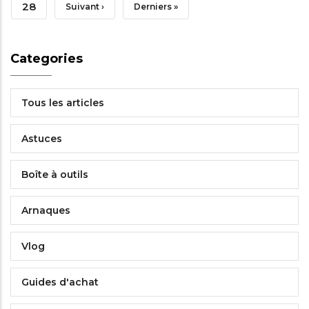
Courante
Page
28
Page
Suivant ›
Dernière
Derniers »
Suivante
Page
Categories
Tous les articles
Astuces
Boîte à outils
Arnaques
Vlog
Guides d'achat