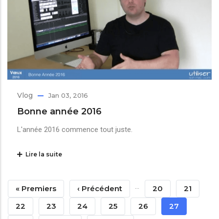
Vlog
Jan 03, 2016
Bonne année 2016
L'année 2016 commence tout juste.
Lire la suite
Pagination
…
Première
« Premiers
Page
‹ Précédent
Page
20
Page
21
Page
Précédente
Page
22
Page
23
Page
24
Page
25
Page
26
Page
27