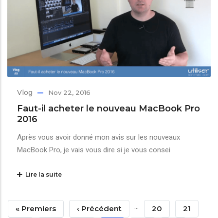
Vlog
Nov 22, 2016
Faut-il acheter le nouveau MacBook Pro
2016
Après vous avoir donné mon avis sur les nouveaux
MacBook Pro, je vais vous dire si je vous consei
Lire la suite
Pagination
…
Première
« Premiers
Page
‹ Précédent
Page
20
Page
21