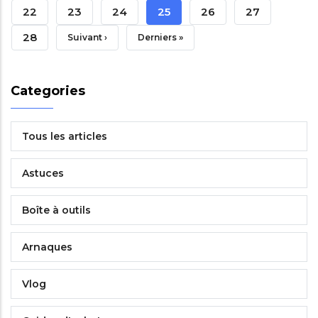
Page
Précédente
Page
22
Page
23
Page
24
Page
25
Page
26
Page
27
Courante
Page
28
Page
Suivant ›
Dernière
Derniers »
Suivante
Page
Categories
Tous les articles
Astuces
Boîte à outils
Arnaques
Vlog