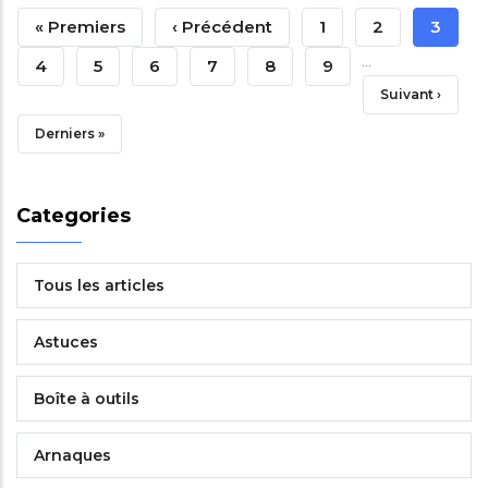
Pagination
Première
« Premiers
Page
‹ Précédent
Page
1
Page
2
Page
3
…
Page
Précédente
Coura
Page
4
Page
5
Page
6
Page
7
Page
8
Page
9
Page
Suivant ›
Suivante
Dernière
Derniers »
Page
Categories
Tous les articles
Astuces
Boîte à outils
Arnaques