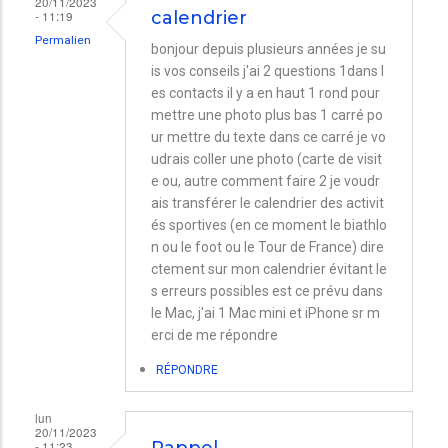
20/11/2023
- 11:19
calendrier
Permalien
bonjour depuis plusieurs années je su
is vos conseils j'ai 2 questions 1dans l
es contacts il y a en haut 1 rond pour
mettre une photo plus bas 1 carré po
ur mettre du texte dans ce carré je vo
udrais coller une photo (carte de visit
e ou, autre comment faire 2 je voudr
ais transférer le calendrier des activit
és sportives (en ce moment le biathlo
n ou le foot ou le Tour de France) dire
ctement sur mon calendrier évitant le
s erreurs possibles est ce prévu dans
le Mac, j'ai 1 Mac mini et iPhone sr m
erci de me répondre
RÉPONDRE
lun
20/11/2023
- 11:23