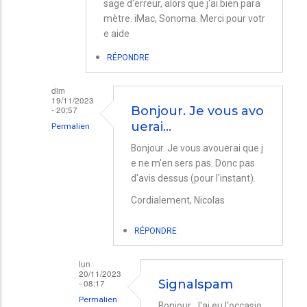
sage d'erreur, alors que j'ai bien para
mètre. iMac, Sonoma. Merci pour votr
e aide
RÉPONDRE
dim
19/11/2023
- 20:57
Bonjour. Je vous avo
uerai…
Permalien
En
Bonjour. Je vous avouerai que j
e ne m'en sers pas. Donc pas
réponse
d'avis dessus (pour l'instant).
à
Cordialement, Nicolas
Signalspam
par
RÉPONDRE
dufrenoy
lun
20/11/2023
- 08:17
Signalspam
Permalien
Bonjour, J'ai eu l'occasio