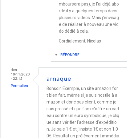
mboursera pas), je l'ai déjà abo
votre
rdé il y a quelques temps dans
vidéo
plusieurs vidéos. Mais j'envisag
"arnaque
e de réaliser à nouveau une vid
éo dédié à cela.
Black
Friday"
Cordialement, Nicolas
par
RÉPONDRE
Daniel
dim
19/11/2023
- 22:12
arnaque
Permalien
Bonsoir, Exemple, un site amazon for
t bien fait, même si je suis hostile à a
mazon et donc pas client, comme je
suis pressé et que l'on m'offre un cad
eau contre un euro symbolique, je cliq
ue sans vérifier l'adresse d'expéditio
n. Je paie 1 € et j'insiste 1€ et non 1,0
0€. Résultat un prélèvement immédia