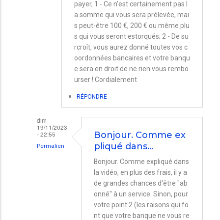
payer, 1 - Ce n'est certainement pas l
a somme qui vous sera prélevée, mai
s peut-être 100 €, 200 € ou même plu
s qui vous seront estorqués; 2 - De su
rcroît, vous aurez donné toutes vos c
oordonnées bancaires et votre banqu
e sera en droit de ne rien vous rembo
urser ! Cordialement
RÉPONDRE
dim
19/11/2023
- 22:55
Bonjour. Comme ex
pliqué dans…
Permalien
En
Bonjour. Comme expliqué dans
la vidéo, en plus des frais, il y a
réponse
de grandes chances d'être "ab
à
onné" à un service. Sinon, pour
Complément
votre point 2 (les raisons qui fo
à
nt que votre banque ne vous re