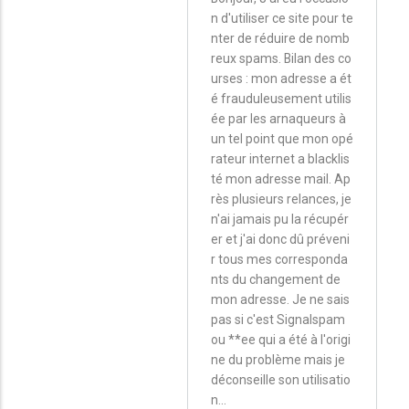
En
n d'utiliser ce site pour te
nter de réduire de nomb
réponse
reux spams. Bilan des co
à
urses : mon adresse a ét
Bonjour.
é frauduleusement utilis
ée par les arnaqueurs à
Je
un tel point que mon opé
vous
rateur internet a blacklis
avouerai…
té mon adresse mail. Ap
par
rès plusieurs relances, je
n'ai jamais pu la récupér
Nicolas
er et j'ai donc dû préveni
r tous mes corresponda
nts du changement de
mon adresse. Je ne sais
pas si c'est Signalspam
ou **ee qui a été à l'origi
ne du problème mais je
déconseille son utilisatio
n...