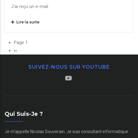
J'ai reçu un e-mail.
Lire la suite
Pagination
Page 1
Page
››
suivante
SUIVEZ-NOUS SUR YOUTUBE
Qui Suis-Je ?
Je m’appelle Nicolas Souverain. Je suis consultant informatique