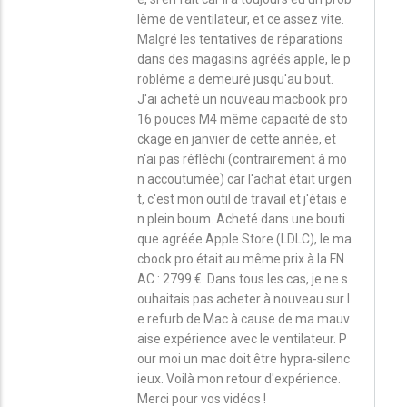
lème de ventilateur, et ce assez vite.
Malgré les tentatives de réparations
dans des magasins agréés apple, le p
roblème a demeuré jusqu'au bout.
J'ai acheté un nouveau macbook pro
16 pouces M4 même capacité de sto
ckage en janvier de cette année, et
n'ai pas réfléchi (contrairement à mo
n accoutumée) car l'achat était urgen
t, c'est mon outil de travail et j'étais e
n plein boum. Acheté dans une bouti
que agréée Apple Store (LDLC), le ma
cbook pro était au même prix à la FN
AC : 2799 €. Dans tous les cas, je ne s
ouhaitais pas acheter à nouveau sur l
e refurb de Mac à cause de ma mauv
aise expérience avec le ventilateur. P
our moi un mac doit être hypra-silenc
ieux. Voilà mon retour d'expérience.
Merci pour vos vidéos !