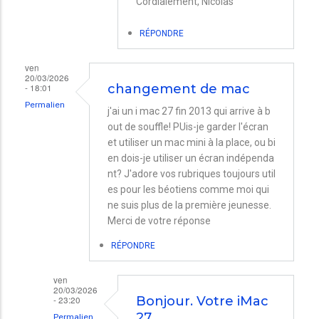
Cordialement, Nicolas
d'un
mac
RÉPONDRE
mini
ven
M4
20/03/2026
- 18:01
changement de mac
par
Permalien
Declercq
j'ai un i mac 27 fin 2013 qui arrive à b
out de souffle! PUis-je garder l'écran
Marc
et utiliser un mac mini à la place, ou bi
en dois-je utiliser un écran indépenda
nt? J'adore vos rubriques toujours util
es pour les béotiens comme moi qui
ne suis plus de la première jeunesse.
Merci de votre réponse
RÉPONDRE
ven
20/03/2026
- 23:20
Bonjour. Votre iMac
27…
Permalien