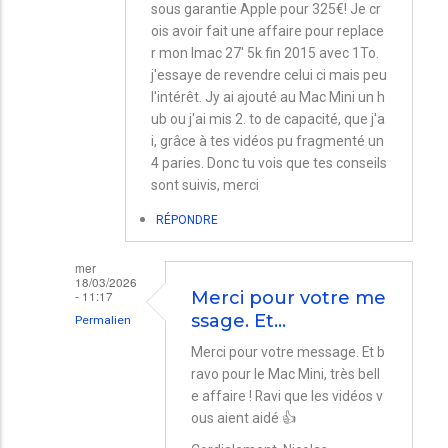
sous garantie Apple pour 325€! Je cr
ois avoir fait une affaire pour replace
r mon Imac 27' 5k fin 2015 avec 1To.
j'essaye de revendre celui ci mais peu
l'intérêt. Jy ai ajouté au Mac Mini un h
ub ou j'ai mis 2. to de capacité, que j'a
i, grâce à tes vidéos pu fragmenté un
4 paries. Donc tu vois que tes conseils
sont suivis, merci
RÉPONDRE
mer
18/03/2026
- 11:17
Merci pour votre me
ssage. Et…
Permalien
En
Merci pour votre message. Et b
ravo pour le Mac Mini, très bell
réponse
e affaire ! Ravi que les vidéos v
à
ous aient aidé 👍
achat