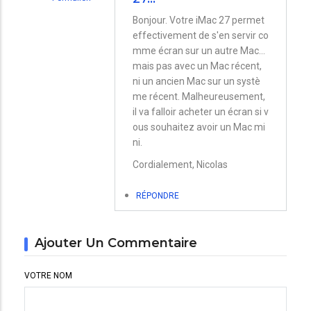
En
Bonjour. Votre iMac 27 permet
effectivement de s'en servir co
réponse
mme écran sur un autre Mac...
à
mais pas avec un Mac récent,
changement
ni un ancien Mac sur un systè
de
me récent. Malheureusement,
il va falloir acheter un écran si v
mac
ous souhaitez avoir un Mac mi
par
ni.
Paul
Cordialement, Nicolas
TATOPOULOS
RÉPONDRE
Ajouter Un Commentaire
VOTRE NOM