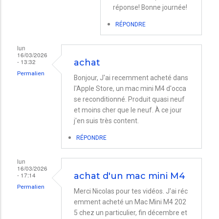
Hélène
En
réponse! Bonne journée!
Milette
réponse
RÉPONDRE
à
lun
Bonjour.
16/03/2026
- 13:32
Votre
achat
Permalien
Mac…
Bonjour, J'ai recemment acheté dans
l'Apple Store, un mac mini M4 d'occa
par
se reconditionné. Produit quasi neuf
Nicolas
et moins cher que le neuf. À ce jour
j'en suis très content.
RÉPONDRE
lun
16/03/2026
- 17:14
achat d'un mac mini M4
Permalien
Merci Nicolas pour tes vidéos. J'ai réc
emment acheté un Mac Mini M4 202
5 chez un particulier, fin décembre et