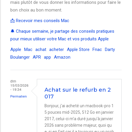
mais plutôt de vous donner les informations pour faire le
bon choix au bon moment.
📩 Recevoir mes conseils Mac
🔔 Chaque semaine, je partage des conseils pratiques
pour mieux utiliser votre Mac et vos produits Apple
Apple
Mac
achat
acheter
Apple Store
Fnac
Darty
Boulanger
APR
app
Amazon
dim
15/03/2026
- 19:34
Achat sur le refurb en 2
017
Permalien
Bonjour, j'ai acheté un macbook-pro 1
5 pouces mid-2025, 512 Go en janvier
2017, celui-ci m'a duré jusqu'à janvier
2026 sans problème majeur, quoi qu
e, si en fait car il a toujours eu un prob