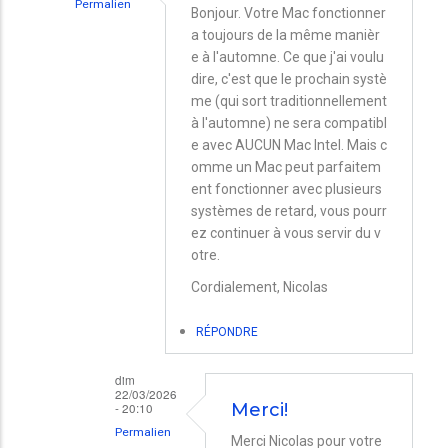
Permalien
Bonjour. Votre Mac fonctionner
En
a toujours de la même manièr
e à l'automne. Ce que j'ai voulu
réponse
dire, c'est que le prochain systè
à
me (qui sort traditionnellement
Que
à l'automne) ne sera compatibl
e avec AUCUN Mac Intel. Mais c
se
omme un Mac peut parfaitem
passera-
ent fonctionner avec plusieurs
t-
systèmes de retard, vous pourr
il
ez continuer à vous servir du v
otre.
pour
mon
Cordialement, Nicolas
Mac
RÉPONDRE
3,2
GHz
dim
22/03/2026
Intel Core i5
- 20:10
Merci!
par
Permalien
Merci Nicolas pour votre