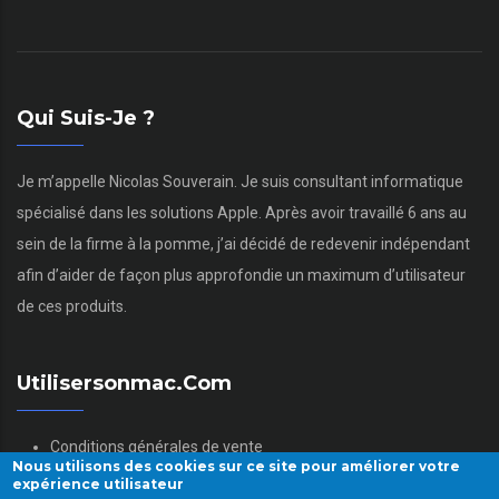
Qui Suis-Je ?
Je m’appelle Nicolas Souverain. Je suis consultant informatique
spécialisé dans les solutions Apple. Après avoir travaillé 6 ans au
sein de la firme à la pomme, j’ai décidé de redevenir indépendant
afin d’aider de façon plus approfondie un maximum d’utilisateur
de ces produits.
Utilisersonmac.com
Conditions générales de vente
Nous utilisons des cookies sur ce site pour améliorer votre
Mentions légales
expérience utilisateur