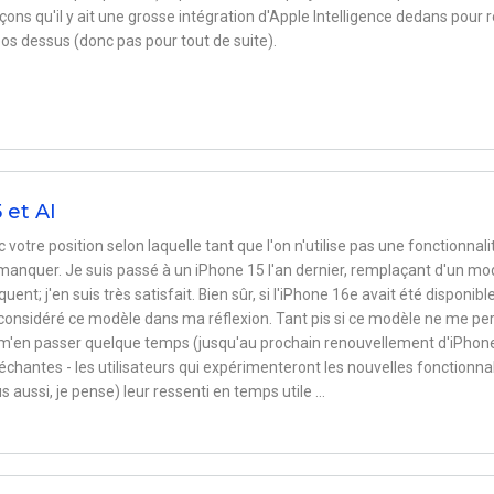
çons qu'il y ait une grosse intégration d'Apple Intelligence dedans pour 
éos dessus (donc pas pour tout de suite).
 et AI
c votre position selon laquelle tant que l'on n'utilise pas une fonctionnali
manquer. Je suis passé à un iPhone 15 l'an dernier, remplaçant d'un m
uent; j'en suis très satisfait. Bien sûr, si l'iPhone 16e avait été disponibl
 considéré ce modèle dans ma réflexion. Tant pis si ce modèle ne me p
rrai m'en passer quelque temps (jusqu'au prochain renouvellement d'iPhon
chantes - les utilisateurs qui expérimenteront les nouvelles fonctionnal
 aussi, je pense) leur ressenti en temps utile ...