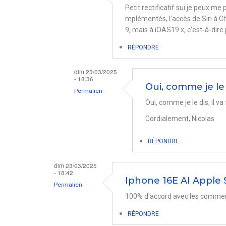
Petit rectificatif sui je peux m
mplémentés, l'accès de Siri à Ch
9, mais à iOAS19.x, c'est-à-dir
RÉPONDRE
dim 23/03/2025
- 18:36
Oui, comme je le d
Permalien
Oui, comme je le dis, il va 
En
Cordialement, Nicolas
réponse
à
RÉPONDRE
Cette
vidéo
dim 23/03/2025
- 18:42
par
Iphone 16E AI Apple S
Permalien
Jalet
100% d'accord avec les comment
RÉPONDRE