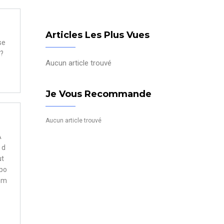
Articles Les Plus Vues
se
 ?
Aucun article trouvé
Je Vous Recommande
Aucun article trouvé
A
 d
ut
 po
emm