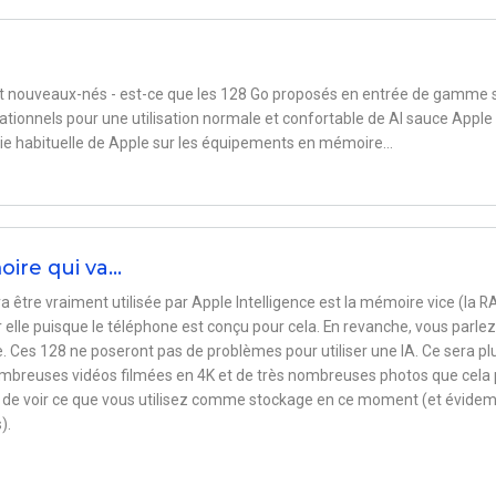
t nouveaux-nés - est-ce que les 128 Go proposés en entrée de gamme 
ationnels pour une utilisation normale et confortable de AI sauce Apple
rie habituelle de Apple sur les équipements en mémoire...
ire qui va…
a être vraiment utilisée par Apple Intelligence est la mémoire vice (la R
elle puisque le téléphone est conçu pour cela. En revanche, vous parlez
 Ces 128 ne poseront pas de problèmes pour utiliser une IA. Ce sera pl
ombreuses vidéos filmées en 4K et de très nombreuses photos que cela
st de voir ce que vous utilisez comme stockage en ce moment (et évid
).