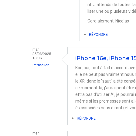
réponse
nt. J'attends de toutes fa
à
liser une ou plusieurs vid
Siri
Cordialement, Nicolas
par
RÉPONDRE
Pierre
Mouriès
mar
25/03/2025 -
18:06
iPhone 16e, iPhone 15
Permalien
Bonjour, tout à fait d'accord ave
elle ne peut pas vraiment nous 
le XR, donc le "saut" a été conséq
ce moment-là, j'aurai peut être
ettra pas d'utiliser AI, je pou
même si les promesses sont allé
és associées nous diront (et vous
RÉPONDRE
mer