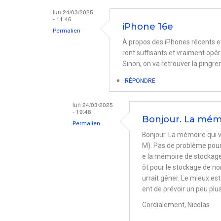
lun 24/03/2025
- 11:46
iPhone 16e
Permalien
À propos des iPhones récents e
ront suffisants et vraiment opér
Sinon, on va retrouver la pingre
RÉPONDRE
lun 24/03/2025
- 19:48
Bonjour. La mémo
Permalien
Bonjour. La mémoire qui v
En
M). Pas de problème pour 
réponse
e la mémoire de stockage.
à
ôt pour le stockage de n
urrait gêner. Le mieux e
iPhone
ent de prévoir un peu plus
16e
Cordialement, Nicolas
par