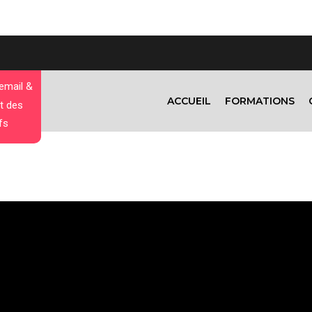
 email &
ACCUEIL
FORMATIONS
t des
fs