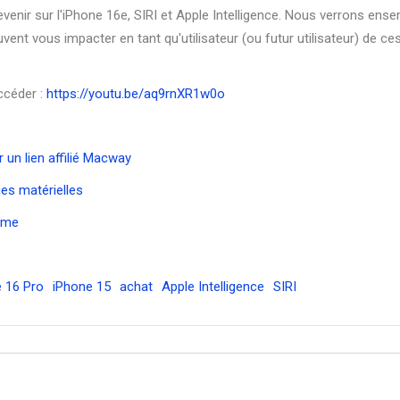
venir sur l'iPhone 16e, SIRI et Apple Intelligence. Nous verrons ens
euvent vous impacter en tant qu'utilisateur (ou futur utilisateur) de ce
ccéder :
https://youtu.be/aq9rnXR1w0o
 un lien affilié Macway
es matérielles
ème
 16 Pro
iPhone 15
achat
Apple Intelligence
SIRI