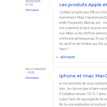
26/03/2025 -
21:00
Les produits Apple et 
Permalien
J'utilise un petit peu l'IA sur 
écemment. Mais franchementt, je
enAI, Perplexity, Mistral, etc...
rive vraiment à faire tourner so
eux. Mais vu les chiffres astro
m'étonnerait beaucoup. Et sur l'i
he-arrêt et de tomber sur Siri, ç
faire ?
RÉPONDRE
dim 31/08/2025
- 19:22
Iphone et Imac MacO
Permalien
je me permets de vous contacter
tion. Je n'arrive pas à faire r
S Catalina version 10.15.7 alor
c plus faire de sauvegarde de c
As tu une explication et surtou