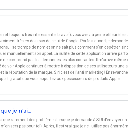
en et toujours très interessante, bravo !), vous avez à peine effleuré le s
st vraiment très en dessous de celui de Google. Parfois quand je demande
hone, il se trompe de nom et on ne sait plus comment s'en dépêtrer, sin
uer manuellement son appel. La nullité de cette application arrive parfo
le ne comprend pas les demandes les plus courantes. Il m'arrive même 
gné de voir Apple continuer à mettre à disposition de ses utilisateurs une 
 et la réputation de la marque. Siri c'est de l'anti marketing ! En revanche
upport gratuit que vous apportez aux possesseurs de produits Apple.
que je n'ai…
n'ai que rarement des problèmes lorsque je demande à SIRI d'envoyer un
m'en sers pas pour tel). Après, il est vrai que je ne l'utilise pas énormé