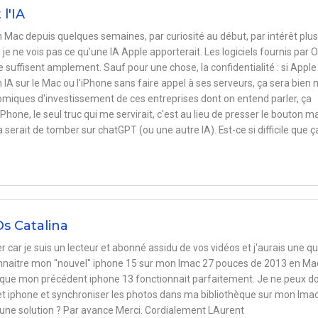
l'IA
mon Mac depuis quelques semaines, par curiosité au début, par intérêt plus
 ne vois pas ce qu'une IA Apple apporterait. Les logiciels fournis par 
 me suffisent amplement. Sauf pour une chose, la confidentialité : si Apple
n IA sur le Mac ou l'iPhone sans faire appel à ses serveurs, ça sera bien 
nomiques d'investissement de ces entreprises dont on entend parler, ça
Phone, le seul truc qui me servirait, c'est au lieu de presser le bouton m
a serait de tomber sur chatGPT (ou une autre IA). Est-ce si difficile que ç
s Catalina
 car je suis un lecteur et abonné assidu de vos vidéos et j'aurais une q
econnaitre mon "nouvel" iphone 15 sur mon Imac 27 pouces de 2013 en M
s que mon précédent iphone 13 fonctionnait parfaitement. Je ne peux d
et iphone et synchroniser les photos dans ma bibliothèque sur mon Imac
t une solution ? Par avance Merci. Cordialement LAurent