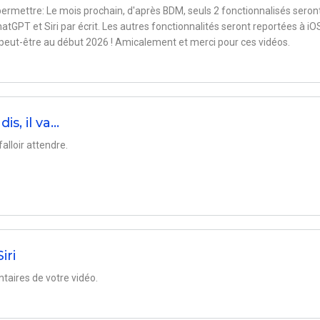
e permettre: Le mois prochain, d'après BDM, seuls 2 fonctionnalisés seront
atGPT et Siri par écrit. Les autres fonctionnalités seront reportées à iO
e peut-être au début 2026 ! Amicalement et merci pour ces vidéos.
is, il va…
falloir attendre.
iri
aires de votre vidéo.