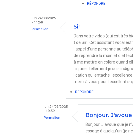
Bernd
RÉPONDRE
lun 24/03/2025
- 11:56
Siri
Permalien
Dans votre video (qui est très bi
t de Siri. Cet assistant vocal e
l'appel d'une personne au télép
de reprendre la main et d'effect
à me mettre en colère quand el
l'injurier tellement je suis indi
lication qui entache l'excellence
merci à vous pour l'excellent s
RÉPONDRE
lun 24/03/2025
- 19:52
Bonjour. J'avoue 
Permalien
Bonjour. J'avoue que je 
En
essage à quelqu'un (je ne 