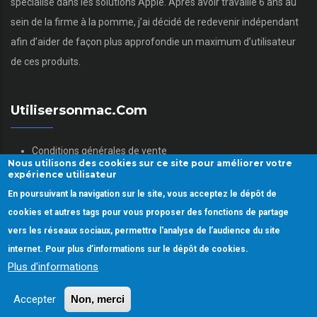
spécialisé dans les solutions Apple. Après avoir travaillé 6 ans au
sein de la firme à la pomme, j’ai décidé de redevenir indépendant
afin d’aider de façon plus approfondie un maximum d’utilisateur
de ces produits.
Utilisersonmac.com
Conditions générales de vente
Nous utilisons des cookies sur ce site pour améliorer votre
Mentions légales
expérience utilisateur
Politique des données personnelles
En poursuivant la navigation sur le site, vous acceptez le dépôt de
Gestion des Cookies
cookies et autres tags pour vous proposer des fonctions de partage
vers les réseaux sociaux, permettre l'analyse de l’audience du site
internet. Pour plus d’informations sur le dépôt de cookies.
Plus d'informations
Copyright © 2022.
Utiliser son mac.
Tous droits réservés
Accepter
Non, merci