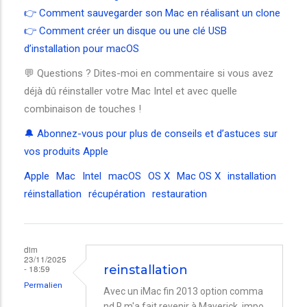
👉 Comment sauvegarder son Mac en réalisant un clone
👉 Comment créer un disque ou une clé USB
d’installation pour macOS
💬 Questions ? Dites-moi en commentaire si vous avez
déjà dû réinstaller votre Mac Intel et avec quelle
combinaison de touches !
🔔 Abonnez-vous pour plus de conseils et d’astuces sur
vos produits Apple
Apple
Mac
Intel
macOS
OS X
Mac OS X
installation
réinstallation
récupération
restauration
dim
23/11/2025
- 18:59
reinstallation
Permalien
Avec un iMac fin 2013 option comma
nd R m'a fait revenir à Maverick. impo