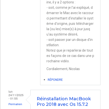
ine, il y a 2 options :
Installation
- soit, comme je l'ai expliqué, d
d’un
émarrer le Mac avec le raccour
ci permettant d'installer le syst
autre
ème d'origine, puis télécharger
système
la (ou les) mise(s) à jour jusq
par
u'au système désiré,
- soit passer par un disque d'in
Robert
stllation.
Fournier
Notez que je reparlerai de tout
es façons de ce cas dans une p
rochaine vidéo.
Cordialement, Nicolas
RÉPONDRE
lun
24/11/2025
- 01:55
Réinstallation MacBook
Pro 2018 avec Os 15.7.2
Permalien