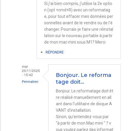
Si j'ai bien compris, j'utilise la 2e optio
n (opt +cmd+R) avec un reformatag
e, pour tout effacer mes données per
sonnelles avant de le vendre ou de l'é
changer. Pourrais-je faire une réinstal
lation sur le nouveau portable à partir
de mon mac mini sous M1? Merci
RÉPONDRE
mar
25/11/2025
- 15:42
Bonjour. Le reforma
tage doit…
Permalien
En
Bonjour. Le reformatage doit êt
re réalisé manuellement en all
réponse
ant dans l'utilitaire de disque A
à
VANT d'installation.
Réinstallation
Sinon, qu'entendez-vous par
MacBook
"à partir de mon Mac mini " ? v
ous voulez parlez des informat