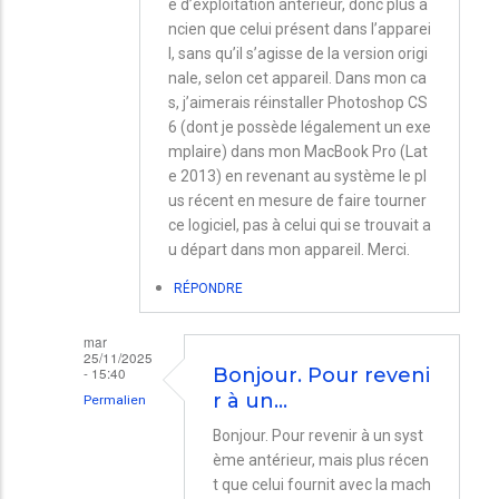
e d’exploitation antérieur, donc plus a
ncien que celui présent dans l’apparei
l, sans qu’il s’agisse de la version origi
nale, selon cet appareil. Dans mon ca
s, j’aimerais réinstaller Photoshop CS
6 (dont je possède légalement un exe
mplaire) dans mon MacBook Pro (Lat
e 2013) en revenant au système le pl
us récent en mesure de faire tourner
ce logiciel, pas à celui qui se trouvait a
u départ dans mon appareil. Merci.
RÉPONDRE
mar
25/11/2025
- 15:40
Bonjour. Pour reveni
r à un…
Permalien
En
Bonjour. Pour revenir à un syst
ème antérieur, mais plus récen
réponse
t que celui fournit avec la mach
à