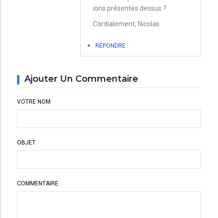
Pro
ions présentes dessus ?
2018
Cordialement, Nicolas
avec
Os
RÉPONDRE
15.7.2
par
Ajouter Un Commentaire
Christian
VOTRE NOM
OBJET
COMMENTAIRE