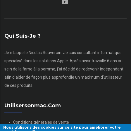
Qui Suis-Je ?
Je m’appelle Nicolas Souverain. Je suis consultant informatique
spécialisé dans les solutions Apple. Après avoir travaillé 6 ans au
sein de la firme à la pomme, j’ai décidé de redevenir indépendant
afin d’aider de façon plus approfondie un maximum d’utilisateur
de ces produits.
Utilisersonmac.com
Conditions générales de vente
Nous utilisons des cookies sur ce site pour améliorer votre
Mentions légales