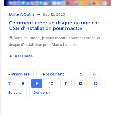
Boîte À Outils
Sep 12, 2025
Comment créer un disque ou une clé
USB d’installation pour macOS
🎥 Dans ce tutoriel, je vous montre comment créer un
disque d'installation pour Mac à l’aide d’un
Lire la suite
Pagination
…
Première
« Premiers
Page
‹ Précédent
Page
5
Page
6
…
Page
Précédente
Page
7
Page
8
Page
9
Page
10
Page
11
Page
12
Page
13
Courante
Page
Suivant ›
Dernière
Derniers »
Suivante
Page