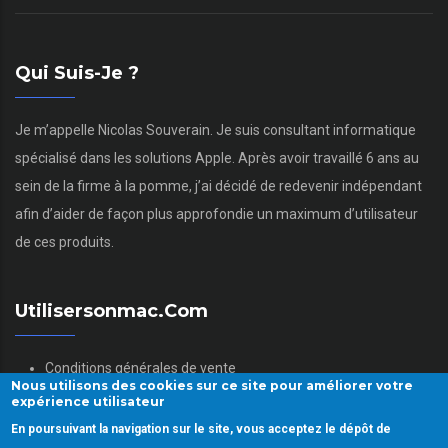
Qui Suis-Je ?
Je m’appelle Nicolas Souverain. Je suis consultant informatique
spécialisé dans les solutions Apple. Après avoir travaillé 6 ans au
sein de la firme à la pomme, j’ai décidé de redevenir indépendant
afin d’aider de façon plus approfondie un maximum d’utilisateur
de ces produits.
Utilisersonmac.com
Conditions générales de vente
Nous utilisons des cookies sur ce site pour améliorer votre
Mentions légales
expérience utilisateur
Politique des données personnelles
En poursuivant la navigation sur le site, vous acceptez le dépôt de