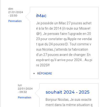
dim
21/01/2024
- 23:50
iMac
Permalien
Je possède un IMac 27 pouces achet
é à la fin de 2014 (il roule sur Moave!
😅!). Je pensais faire l’upgrade en 20
23 pour constater qu’Apple ne vendai
t que du 24 pouces😔. Tout comme v
ous Nicolas, j’attends la fabrication
d’un 27 pouces avant de changer. En
espérant qu’il arrive pour 2024… Au pi
re 2025!!!
RÉPONDRE
lun
22/01/2024
- 09:32
souhait 2024 - 2025
Permalien
Bonjour Nicolas, Je suis exacte
En
ment dans la même situation q