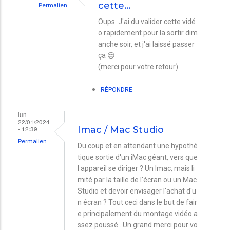
cette…
Permalien
En
Oups. J'ai du valider cette vidé
o rapidement pour la sortir dim
réponse
anche soir, et j'ai laissé passer
à
ça 😔
Orthographe
(merci pour votre retour)
par
RÉPONDRE
Olivier
lun
22/01/2024
- 12:39
Imac / Mac Studio
Permalien
Du coup et en attendant une hypothé
tique sortie d'un iMac géant, vers que
l appareil se diriger ? Un Imac, mais li
mité par la taille de l'écran ou un Mac
Studio et devoir envisager l'achat d'u
n écran ? Tout ceci dans le but de fair
e principalement du montage vidéo a
ssez poussé . Un grand merci pour vo