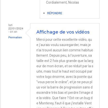
32
Cordialement, Nicolas
pouces?!?
RÉPONDRE
par
Eric
lun
22/01/2024
- 01:41
Affichage de vos vidéos
Permalien
Merci pour cette excellente vidéo, qu
e j'aurais voulu sauvegarder, mais je
n'ai trouvé aucun lien comme habitue
llement. Depuis peu, à l'ouverture, sa
taille est 2 fois plus grande que la larg
eur de mon écran, et se réduit par la s
uite, mais tout le haut est occupé par
votre logo énorme, avec la pointe qui
"vous perce le crâne", et je ne peux pl
us voir la barre de progression sans d
escendre très bas et perdre l'image d
e la vidéo. Que faire ? Est-ce un bug d
e Monterey, faut-il que j'installe Vent