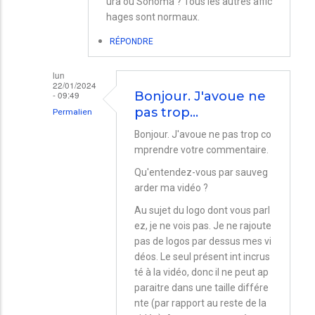
ura ou Sonoma ? Tous les autres affic
hages sont normaux.
RÉPONDRE
lun
22/01/2024
- 09:49
Bonjour. J'avoue ne
pas trop…
Permalien
En
Bonjour. J'avoue ne pas trop co
mprendre votre commentaire.
réponse
à
Qu'entendez-vous par sauveg
arder ma vidéo ?
Affichage
Au sujet du logo dont vous parl
de
ez, je ne vois pas. Je ne rajoute
vos
pas de logos par dessus mes vi
vidéos
déos. Le seul présent int incrus
par
té à la vidéo, donc il ne peut ap
paraitre dans une taille différe
Jacques
nte (par rapport au reste de la
Perrot