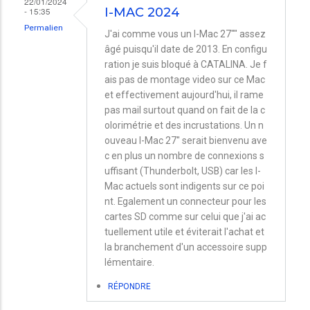
22/01/2024
- 15:35
I-MAC 2024
Permalien
J'ai comme vous un I-Mac 27"" assez
âgé puisqu'il date de 2013. En configu
ration je suis bloqué à CATALINA. Je f
ais pas de montage video sur ce Mac
et effectivement aujourd'hui, il rame
pas mail surtout quand on fait de la c
olorimétrie et des incrustations. Un n
ouveau I-Mac 27'' serait bienvenu ave
c en plus un nombre de connexions s
uffisant (Thunderbolt, USB) car les I-
Mac actuels sont indigents sur ce poi
nt. Egalement un connecteur pour les
cartes SD comme sur celui que j'ai ac
tuellement utile et éviterait l'achat et
la branchement d'un accessoire supp
lémentaire.
RÉPONDRE