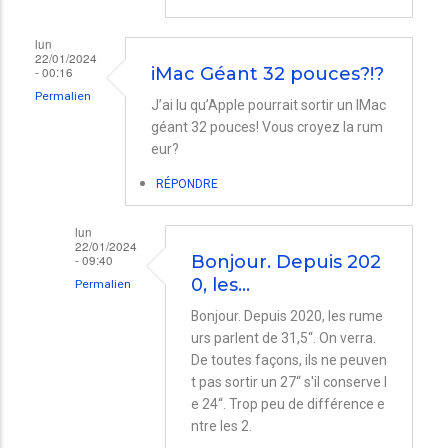
lun
22/01/2024
- 00:16
iMac Géant 32 pouces?!?
Permalien
J’ai lu qu’Apple pourrait sortir un IMac
géant 32 pouces! Vous croyez la rum
eur?
RÉPONDRE
lun
22/01/2024
- 09:40
Bonjour. Depuis 202
0, les…
Permalien
En
Bonjour. Depuis 2020, les rume
urs parlent de 31,5“. On verra.
réponse
De toutes façons, ils ne peuven
à
t pas sortir un 27“ s'il conserve l
iMac
e 24“. Trop peu de différence e
Géant
ntre les 2.