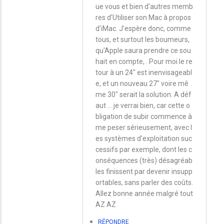
ue vous et bien d'autres memb
réponse
res d'Utiliser son Mac à propos
à
d'iMac. J'espère donc, comme
iMac
tous, et surtout les boumeurs,
qu'Apple saura prendre ce sou
par
hait en compte, . Pour moi le re
Éric
tour à un 24" est inenvisageabl
e, et un nouveau 27" voire mê
me 30" serait la solution. A déf
aut ... je verrai bien, car cette o
bligation de subir commence à
me peser sérieusement, avec l
es systèmes d'exploitation suc
cessifs par exemple, dont les c
onséquences (très) désagréab
les finissent par devenir insupp
ortables, sans parler des coûts.
Allez bonne année malgré tout
AZ AZ
RÉPONDRE