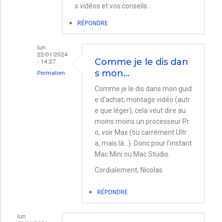
s vidéos et vos conseils .
RÉPONDRE
lun
22/01/2024
- 14:27
Comme je le dis dan
s mon…
Permalien
En
Comme je le dis dans mon guid
e d'achat, montage vidéo (autr
réponse
e que léger), cela veut dire au
à
moins moins un processeur Pr
Imac
o, voir Max (ou carrément Ultr
/
a, mais là...). Donc pour l'instant
Mac Mini ou Mac Studio.
Mac
Cordialement, Nicolas
Studio
par
RÉPONDRE
Jean
lun