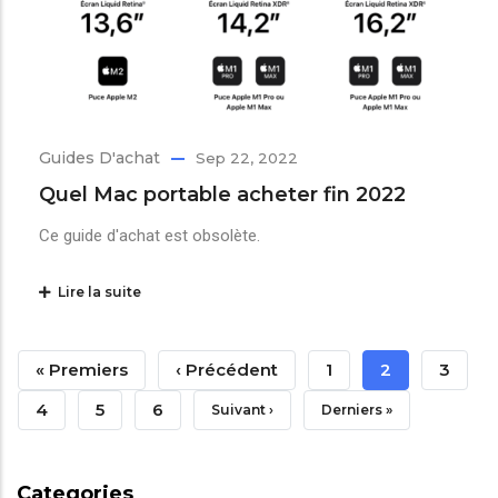
Guides D'achat
Sep 22, 2022
Quel Mac portable acheter fin 2022
Ce guide d'achat est obsolète.
Lire la suite
Pagination
Première
« Premiers
Page
‹ Précédent
Page
1
Page
2
Page
3
Page
Précédente
Courante
Page
4
Page
5
Page
6
Page
Suivant ›
Dernière
Derniers »
Suivante
Page
Categories