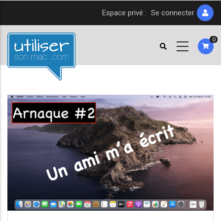
Aller
Espace privé :
Se connecter
au
contenu
0
principal