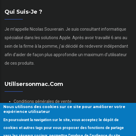
Qui Suis-Je ?
Je m’appelle Nicolas Souverain. Je suis consultant informatique
spécialisé dans les solutions Apple. Après avoir travaillé 6 ans au
sein de la firme à la pomme, j’ai décidé de redevenir indépendant
afin d’aider de façon plus approfondie un maximum d’utilisateur
de ces produits.
Utilisersonmac.com
Conditions générales de vente
Nous utilisons des cookies sur ce site pour améliorer votre
Mentions légales
expérience utilisateur
Politique des données personnelles
En poursuivant la navigation sur le site, vous acceptez le dépôt de
Gestion des Cookies
cookies et autres tags pour vous proposer des fonctions de partage
vers les réseaux sociaux, permettre l'analyse de l’audience du site