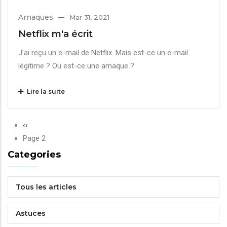
Arnaques
Mar 31, 2021
Netflix m'a écrit
J'ai reçu un e-mail de Netflix. Mais est-ce un e-mail
légitime ? Ou est-ce une arnaque ?
Lire la suite
Pagination
Page
‹‹
précédente
Page 2
Categories
Tous les articles
Astuces