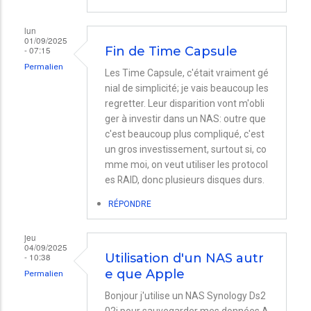
lun
01/09/2025
- 07:15
Fin de Time Capsule
Permalien
Les Time Capsule, c'était vraiment gé
nial de simplicité; je vais beaucoup les
regretter. Leur disparition vont m'obli
ger à investir dans un NAS: outre que
c'est beaucoup plus compliqué, c'est
un gros investissement, surtout si, co
mme moi, on veut utiliser les protocol
es RAID, donc plusieurs disques durs.
RÉPONDRE
jeu
04/09/2025
- 10:38
Utilisation d'un NAS autr
e que Apple
Permalien
Bonjour j'utilise un NAS Synology Ds2
02j pour sauvegarder mes données A