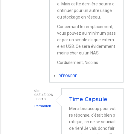
à
e. Mais cette dernière pourra c
Sauvegarde
ontinuer pour un autre usage :
du stockage en réseau.
Time
Capsule
Concernant le remplacement,
vous pouvez au minimum pass
par
er par un simple disque extern
Muriel
e en USB. Ce sera évidemment
moins cher qu'un NAS.
Cordialement, Nicolas
RÉPONDRE
dim
05/04/2026
- 08:18
Time Capsule
Permalien
Merci beaucoup pour vot
En
re réponse, c'était bien p
ratique, on ne se souciait
réponse
de rien! Je vais donc fair
à