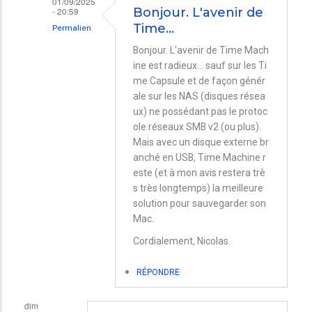
01/09/2025
- 20:59
Bonjour. L'avenir de
Time…
Permalien
En
Bonjour. L'avenir de Time Mach
ine est radieux... sauf sur les Ti
réponse
me Capsule et de façon génér
à
ale sur les NAS (disques résea
TIME
ux) ne possédant pas le protoc
MACHINE
ole réseaux SMB v2 (ou plus).
Mais avec un disque externe br
SUR
anché en USB, Time Machine r
HD
este (et à mon avis restera trè
EXTERNE
s très longtemps) la meilleure
solution pour sauvegarder son
FONCTIONNERA
Mac.
T
Cordialement, Nicolas.
IL
AVEC
RÉPONDRE
FUTURES
OS
dim