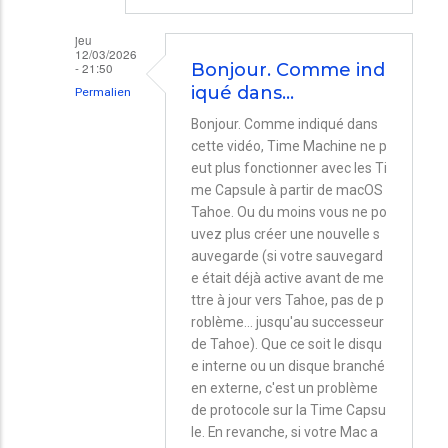
jeu
12/03/2026
- 21:50
Bonjour. Comme ind
iqué dans…
Permalien
En
Bonjour. Comme indiqué dans
cette vidéo, Time Machine ne p
réponse
eut plus fonctionner avec les Ti
à
me Capsule à partir de macOS
Fin
Tahoe. Ou du moins vous ne po
de
uvez plus créer une nouvelle s
auvegarde (si votre sauvegard
Time
e était déjà active avant de me
Capsule
ttre à jour vers Tahoe, pas de p
par
roblème... jusqu'au successeur
de Tahoe). Que ce soit le disqu
Alain
e interne ou un disque branché
Phil
en externe, c'est un problème
de protocole sur la Time Capsu
le. En revanche, si votre Mac a