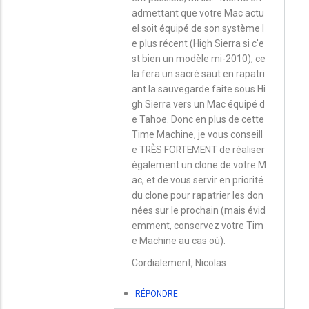
admettant que votre Mac actu
réponse
el soit équipé de son système l
à
e plus récent (High Sierra si c'e
Nouveau
st bien un modèle mi-2010), ce
la fera un sacré saut en rapatri
MacBook
ant la sauvegarde faite sous Hi
et
gh Sierra vers un Mac équipé d
Time
e Tahoe. Donc en plus de cette
Capsule
Time Machine, je vous conseill
e TRÈS FORTEMENT de réaliser
par
également un clone de votre M
Stéph
ac, et de vous servir en priorité
du clone pour rapatrier les don
nées sur le prochain (mais évid
emment, conservez votre Tim
e Machine au cas où).
Cordialement, Nicolas
RÉPONDRE