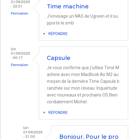
31/08/2025
par
- 22:21
Time machine
Perrin
Permalien
J'envisage un NAS de Ugreen et il su
jean-
pporte le smb
marie
RÉPONDRE
lun
01/09/2025
- 00:17
Capsule
Permalien
Je vous confirme que j’utilise Time M
achine avec mon MacBook Air M2 au
moyen de la dernière Time Capsule b
ranchée sur mon réseau. Inquiétude
avec nouveaux et prochains OS Bien
cordialement Michel.
RÉPONDRE
lun
01/09/2025
- 21:00
Bonjour. Pour le pro