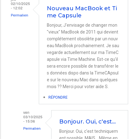
02/10/2025
- 12:02
Nouveau MacBook et Ti
me Capsule
Permalien
Bonjour, J'envisage de changer mon
"vieux" MacBook de 2011 qui devient
complétement obsolète par un nouv
eau MacBook prochainement. Je sau
vegarde actuellement sur ma TimeC
apsule via Time Machine. Est-ce qu'il
sera encore possible de transférer le
s données dispo dans la TimeCApsul
e sur le nouveau Mac dans quelques
mois ?? Merci pour voter aide S.
RÉPONDRE
ven
03/10/2025
- 15:06
Bonjour. Oui, c'est…
Permalien
Bonjour. Oui, c'est techniquem
En
ent possible, MAIS... Même en