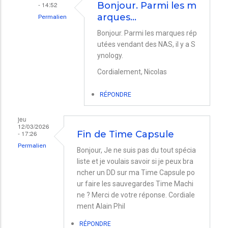
- 14:52
Bonjour. Parmi les m
arques…
Permalien
En
Bonjour. Parmi les marques rép
utées vendant des NAS, il y a S
réponse
ynology.
à
Cordialement, Nicolas
Par
quoi
RÉPONDRE
remplacer
la
jeu
12/03/2026
TIme
- 17:26
Fin de Time Capsule
Capsule
Permalien
Bonjour, Je ne suis pas du tout spécia
par
liste et je voulais savoir si je peux bra
ncher un DD sur ma Time Capsule po
Salome
ur faire les sauvegardes Time Machi
ne ? Merci de votre réponse. Cordiale
ment Alain Phil
RÉPONDRE