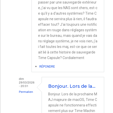
passer par une sauvegarde extérieur
e, j'ai vu que les NAS sont chers, est-c
e qu'il y a d'autres systèmes? Time C
apsule ne servira plus à rien, il faudra
effacer tout? J'ai toujours une notific
ation en rouge dans réglages systèm
e sur le bureau, mais quand je vais da
ns réglage système, je ne vois rien, j'a
i fait toutes les maj, est-ce que ce ser
ait lié à cette histoire de sauvegarde
Time Capsule? Cordialement
RÉPONDRE
dim
29/03/2026
- 20:01
Bonjour. Lors de la…
Permalien
Bonjour. Lors de la prochaine M
En
AJ majeure de macOS, Time C
apsule ne fonctionnera effecti
réponse
vement plus sur Time Machin