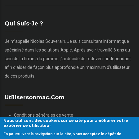
Qui Suis-Je ?
Je m’appelle Nicolas Souverain. Je suis consultant informatique
spécialisé dans les solutions Apple. Après avoir travaillé 6 ans au
sein de la firme à la pomme, j’ai décidé de redevenir indépendant
afin d’aider de façon plus approfondie un maximum d’utilisateur
de ces produits.
Utilisersonmac.com
Conditions générales de vente
Nous utilisons des cookies sur ce site pour améliorer votre
Mentions légales
expérience utilisateur
Politique des données personnelles
En poursuivant la navigation sur le site, vous acceptez le dépôt de