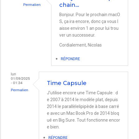
chain…
Permalien
En
Bonjour. Pour le prochain macO
S, ça ira encore, donc ça vous l
réponse
aisse environ 1 an pour lui trou
à
ver un successeur.
Capsule
Cordialement, Nicolas
par
Abraham
RÉPONDRE
Michel
lun
01/09/2025
- 01:34
Time Capsule
Permalien
J’utilise encore une Time Capsule : d
e 2007 à 2014 le modèle plat, depuis
2014 le parallèlelipipède à base carré
e avec un Mac Book Pro de 2014 bloq
ué en Big Sure. Tout fonctionne encor
e bien.
RÉPONDRE