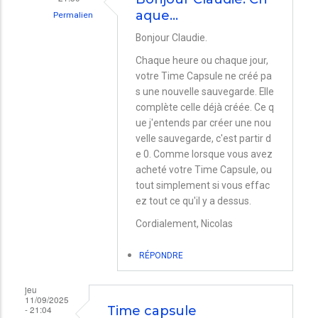
aque…
Permalien
En
Bonjour Claudie.
réponse
Chaque heure ou chaque jour,
à
votre Time Capsule ne créé pa
s une nouvelle sauvegarde. Elle
Time
complète celle déjà créée. Ce q
capsule
ue j'entends par créer une nou
par
velle sauvegarde, c'est partir d
e 0. Comme lorsque vous avez
Claudie
acheté votre Time Capsule, ou
tout simplement si vous effac
ez tout ce qu'il y a dessus.
Cordialement, Nicolas
RÉPONDRE
jeu
11/09/2025
- 21:04
Time capsule