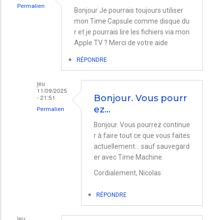
Permalien
Bonjour Je pourrais toujours utiliser
mon Time Capsule comme disque du
r et je pourrais lire les fichiers via mon
Apple TV ? Merci de votre aide
RÉPONDRE
jeu
11/09/2025
- 21:51
Bonjour. Vous pourr
ez…
Permalien
En
Bonjour. Vous pourrez continue
r à faire tout ce que vous faites
réponse
actuellement... sauf sauvegard
à
er avec Time Machine.
Time
Cordialement, Nicolas
capsule
par
RÉPONDRE
Stef
jeu