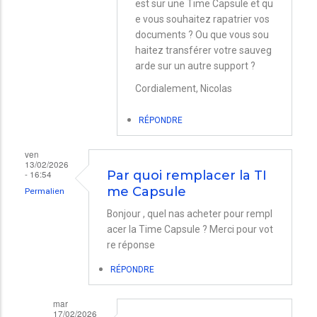
les
est sur une Time Capsule et qu
e vous souhaitez rapatrier vos
dossiers
documents ? Ou que vous sou
de
haitez transférer votre sauveg
Time
arde sur un autre support ?
Capsule
Cordialement, Nicolas
par
RÉPONDRE
BUSTARRET
ven
13/02/2026
- 16:54
Par quoi remplacer la TI
me Capsule
Permalien
Bonjour , quel nas acheter pour rempl
acer la Time Capsule ? Merci pour vot
re réponse
RÉPONDRE
mar
17/02/2026