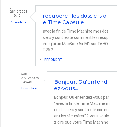
ven
26/12/2025
- 19:12
récupérer les dossiers d
e Time Capsule
Permalien
avec la fin de Time Machine mes dos
siers y sont resté comment les récup
érer j'ai un MacBookAir M1 sur TAHO
E 26.2
RÉPONDRE
sam
27/12/2025
- 20:26
Bonjour. Qu'entend
ez-vous…
Permalien
En
Bonjour. Qu'entendez-vous par
"avec la fin de Time Machine m
réponse
es dossiers y sont resté comm
à
ent les récupérer" ? Vous voule
récupérer
z dire que votre Time Machine