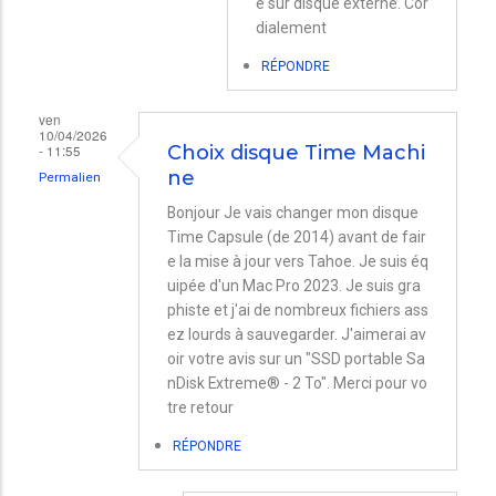
e sur disque externe. Cor
Bonjour.
dialement
Lors
RÉPONDRE
de
la…
ven
10/04/2026
par
- 11:55
Choix disque Time Machi
ne
Nicolas
Permalien
Bonjour Je vais changer mon disque
Time Capsule (de 2014) avant de fair
e la mise à jour vers Tahoe. Je suis éq
uipée d'un Mac Pro 2023. Je suis gra
phiste et j'ai de nombreux fichiers ass
ez lourds à sauvegarder. J'aimerai av
oir votre avis sur un "SSD portable Sa
nDisk Extreme® - 2 To". Merci pour vo
tre retour
RÉPONDRE