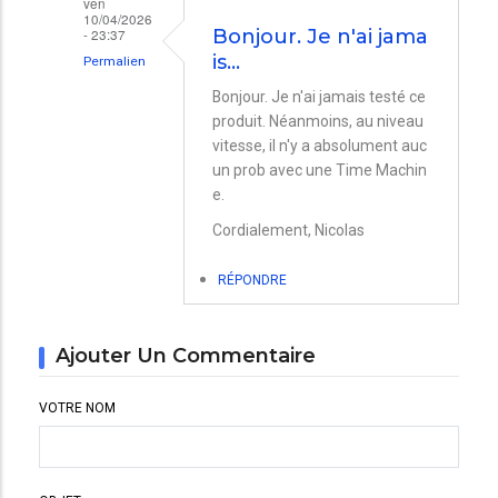
ven
10/04/2026
- 23:37
Bonjour. Je n'ai jama
is…
Permalien
En
Bonjour. Je n'ai jamais testé ce
produit. Néanmoins, au niveau
réponse
vitesse, il n'y a absolument auc
à
un prob avec une Time Machin
Choix
e.
disque
Cordialement, Nicolas
Time
Machine
RÉPONDRE
par
Christelle
Ajouter Un Commentaire
VOTRE NOM