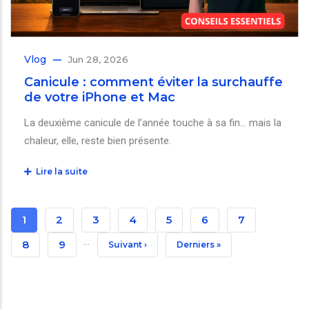
Vlog
Jun 28, 2026
Canicule : comment éviter la surchauffe
de votre iPhone et Mac
La deuxième canicule de l’année touche à sa fin… mais la
chaleur, elle, reste bien présente.
Lire la suite
Pagination
Page
1
Page
2
Page
3
Page
4
Page
5
Page
6
Page
7
…
Courante
Page
8
Page
9
Page
Suivant ›
Dernière
Derniers »
Suivante
Page