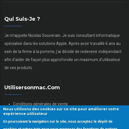
Qui Suis-Je ?
Je m’appelle Nicolas Souverain. Je suis consultant informatique
spécialisé dans les solutions Apple. Après avoir travaillé 6 ans au
sein de la firme à la pomme, j’ai décidé de redevenir indépendant
afin d’aider de façon plus approfondie un maximum d’utilisateur
de ces produits.
Utilisersonmac.com
Conditions générales de vente
Nous utilisons des cookies sur ce site pour améliorer votre
Mentions légales
expérience utilisateur
Politique des données personnelles
En poursuivant la navigation sur le site, vous acceptez le dépôt de
Gestion des Cookies