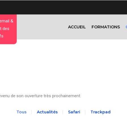
 email &
ACCUEIL
FORMATIONS
t des
fs
évenu de son ouverture très prochainement.
Tous
Actualités
Safari
Trackpad