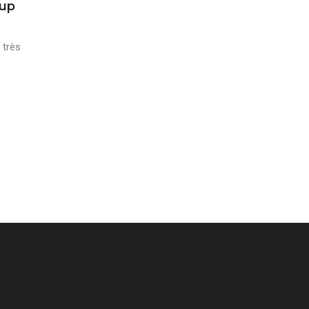
oup
 très