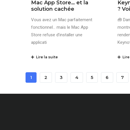
Mac App Store… et la
Keyn
solution cachée
? Voi
Vous avez un Mac parfaitement
🧰 Dan
fonctionnel… mais le Mac App
montre
Store refuse d’installer une
rende
applicati
Keyno
Lire la suite
Lire 
Pagination
Page
1
Page
2
Page
3
Page
4
Page
5
Page
6
Pag
7
Courante