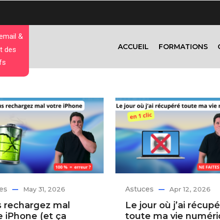
 email &
ACCUEIL
FORMATIONS
t des
fs
es
Astuces
May 31, 2026
Apr 12, 2026
 rechargez mal
Le jour où j’ai récupé
e iPhone (et ça
toute ma vie numér