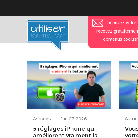
Aller
au
contenu
Inscrivez votre
principal
recevez gratuitemen
contenus exclusi
Astuces
Astuc
Jun 07, 2026
5 réglages iPhone qui
Vous
améliorent vraiment la
votr