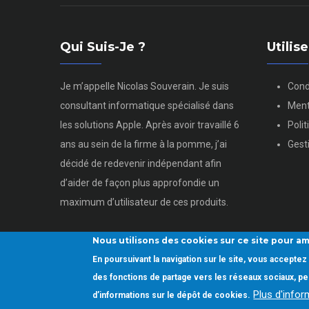
Qui Suis-Je ?
Utili
Je m’appelle Nicolas Souverain. Je suis
Cond
consultant informatique spécialisé dans
Ment
les solutions Apple. Après avoir travaillé 6
Poli
ans au sein de la firme à la pomme, j’ai
Gest
décidé de redevenir indépendant afin
d’aider de façon plus approfondie un
maximum d’utilisateur de ces produits.
Nous utilisons des cookies sur ce site pour am
En poursuivant la navigation sur le site, vous accept
Copyright © 2022.
Utiliser son mac.
Tous droits réservés
des fonctions de partage vers les réseaux sociaux, per
Plus d'info
d’informations sur le dépôt de cookies.