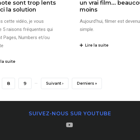
ote sont trop lents
un vrai film... beauc
ci la solution
moins
s cette vidéo, je vous
Aujourd’hui, filmer est devenu
 5 raisons fréquentes qui
simple.
nt Pages, Numbers et/ou
te
Lire la suite
la suite
…
e
Page
8
Page
9
Page
Suivant ›
Dernière
Derniers »
Suivante
Page
SUIVEZ-NOUS SUR YOUTUBE