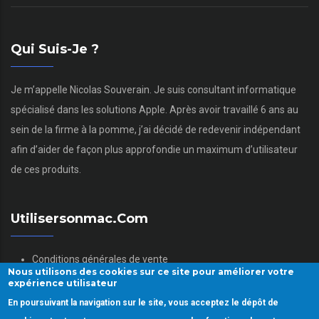
Qui Suis-Je ?
Je m’appelle Nicolas Souverain. Je suis consultant informatique
spécialisé dans les solutions Apple. Après avoir travaillé 6 ans au
sein de la firme à la pomme, j’ai décidé de redevenir indépendant
afin d’aider de façon plus approfondie un maximum d’utilisateur
de ces produits.
Utilisersonmac.com
Conditions générales de vente
Nous utilisons des cookies sur ce site pour améliorer votre
Mentions légales
expérience utilisateur
Politique des données personnelles
En poursuivant la navigation sur le site, vous acceptez le dépôt de
Gestion des Cookies