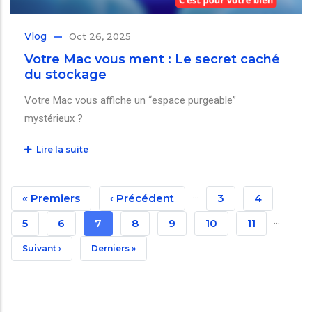
Vlog
Oct 26, 2025
Votre Mac vous ment : Le secret caché
du stockage
Votre Mac vous affiche un “espace purgeable”
mystérieux ?
Lire la suite
Pagination
…
Première
« Premiers
Page
‹ Précédent
Page
3
Page
4
…
Page
Précédente
Page
5
Page
6
Page
7
Page
8
Page
9
Page
10
Page
11
Courante
Page
Suivant ›
Dernière
Derniers »
Suivante
Page